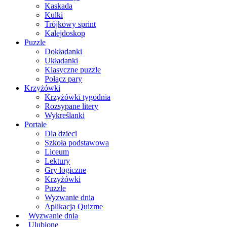
Kaskada
Kulki
Trójkowy sprint
Kalejdoskop
Puzzle
Dokładanki
Układanki
Klasyczne puzzle
Połącz pary
Krzyżówki
Krzyżówki tygodnia
Rozsypane litery
Wykreślanki
Portale
Dla dzieci
Szkoła podstawowa
Liceum
Lektury
Gry logiczne
Krzyżówki
Puzzle
Wyzwanie dnia
Aplikacja Quizme
Wyzwanie dnia
Ulubione