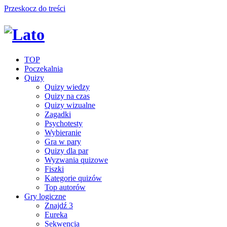
Przeskocz do treści
TOP
Poczekalnia
Quizy
Quizy wiedzy
Quizy na czas
Quizy wizualne
Zagadki
Psychotesty
Wybieranie
Gra w pary
Quizy dla par
Wyzwania quizowe
Fiszki
Kategorie quizów
Top autorów
Gry logiczne
Znajdź 3
Eureka
Sekwencja