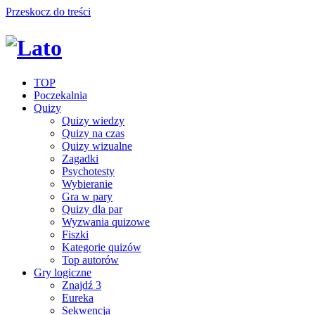
Przeskocz do treści
TOP
Poczekalnia
Quizy
Quizy wiedzy
Quizy na czas
Quizy wizualne
Zagadki
Psychotesty
Wybieranie
Gra w pary
Quizy dla par
Wyzwania quizowe
Fiszki
Kategorie quizów
Top autorów
Gry logiczne
Znajdź 3
Eureka
Sekwencja