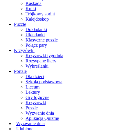
Kaskada
Kulki
Trójkowy sprint
Kalejdoskop
Puzzle
Dokładanki
Układanki
Klasyczne puzzle
Połącz pary
Krzyżówki
Krzyżówki tygodnia
Rozsypane litery
Wykreślanki
Portale
Dla dzieci
Szkoła podstawowa
Liceum
Lektury
Gry logiczne
Krzyżówki
Puzzle
Wyzwanie dnia
Aplikacja Quizme
Wyzwanie dnia
Ulubione