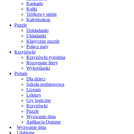
Kaskada
Kulki
Trójkowy sprint
Kalejdoskop
Puzzle
Dokładanki
Układanki
Klasyczne puzzle
Połącz pary
Krzyżówki
Krzyżówki tygodnia
Rozsypane litery
Wykreślanki
Portale
Dla dzieci
Szkoła podstawowa
Liceum
Lektury
Gry logiczne
Krzyżówki
Puzzle
Wyzwanie dnia
Aplikacja Quizme
Wyzwanie dnia
Ulubione