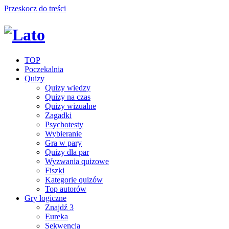
Przeskocz do treści
TOP
Poczekalnia
Quizy
Quizy wiedzy
Quizy na czas
Quizy wizualne
Zagadki
Psychotesty
Wybieranie
Gra w pary
Quizy dla par
Wyzwania quizowe
Fiszki
Kategorie quizów
Top autorów
Gry logiczne
Znajdź 3
Eureka
Sekwencja