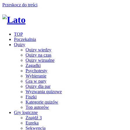
Przeskocz do treści
TOP
Poczekalnia
Quizy
Quizy wiedzy
Quizy na czas
Quizy wizualne
Zagadki
Psychotesty
Wybieranie
Gra w pary
Quizy dla par
Wyzwania quizowe
Fiszki
Kategorie quizów
Top autorów
Gry logiczne
Znajdź 3
Eureka
Sekwencja