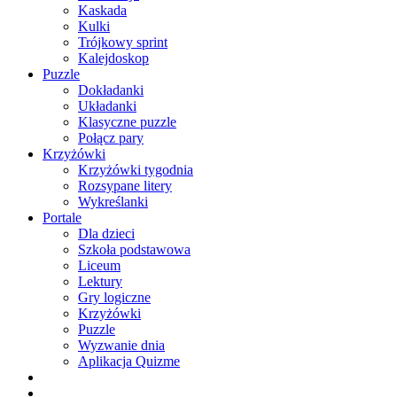
Kaskada
Kulki
Trójkowy sprint
Kalejdoskop
Puzzle
Dokładanki
Układanki
Klasyczne puzzle
Połącz pary
Krzyżówki
Krzyżówki tygodnia
Rozsypane litery
Wykreślanki
Portale
Dla dzieci
Szkoła podstawowa
Liceum
Lektury
Gry logiczne
Krzyżówki
Puzzle
Wyzwanie dnia
Aplikacja Quizme