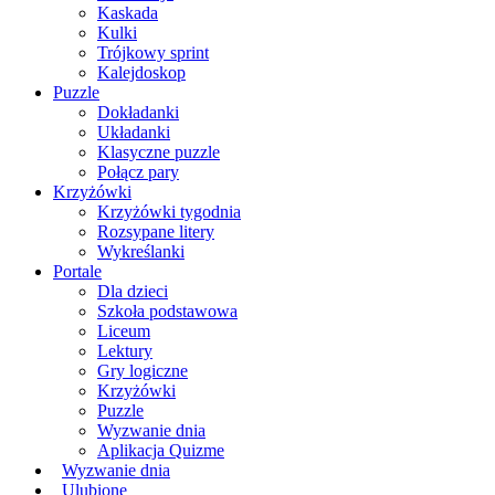
Kaskada
Kulki
Trójkowy sprint
Kalejdoskop
Puzzle
Dokładanki
Układanki
Klasyczne puzzle
Połącz pary
Krzyżówki
Krzyżówki tygodnia
Rozsypane litery
Wykreślanki
Portale
Dla dzieci
Szkoła podstawowa
Liceum
Lektury
Gry logiczne
Krzyżówki
Puzzle
Wyzwanie dnia
Aplikacja Quizme
Wyzwanie dnia
Ulubione