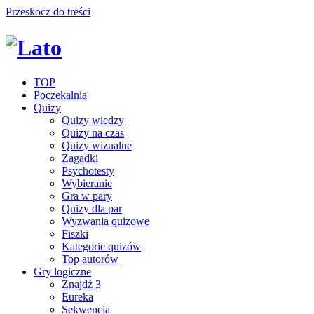
Przeskocz do treści
TOP
Poczekalnia
Quizy
Quizy wiedzy
Quizy na czas
Quizy wizualne
Zagadki
Psychotesty
Wybieranie
Gra w pary
Quizy dla par
Wyzwania quizowe
Fiszki
Kategorie quizów
Top autorów
Gry logiczne
Znajdź 3
Eureka
Sekwencja