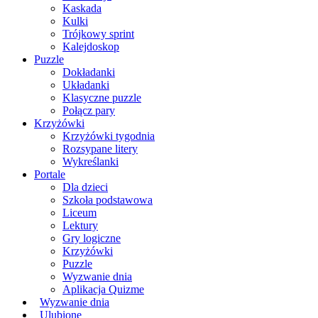
Kaskada
Kulki
Trójkowy sprint
Kalejdoskop
Puzzle
Dokładanki
Układanki
Klasyczne puzzle
Połącz pary
Krzyżówki
Krzyżówki tygodnia
Rozsypane litery
Wykreślanki
Portale
Dla dzieci
Szkoła podstawowa
Liceum
Lektury
Gry logiczne
Krzyżówki
Puzzle
Wyzwanie dnia
Aplikacja Quizme
Wyzwanie dnia
Ulubione