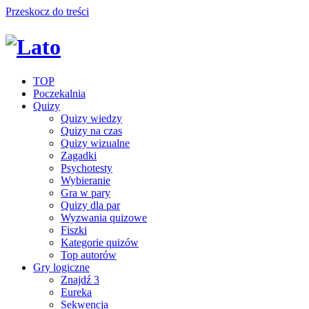
Przeskocz do treści
TOP
Poczekalnia
Quizy
Quizy wiedzy
Quizy na czas
Quizy wizualne
Zagadki
Psychotesty
Wybieranie
Gra w pary
Quizy dla par
Wyzwania quizowe
Fiszki
Kategorie quizów
Top autorów
Gry logiczne
Znajdź 3
Eureka
Sekwencja