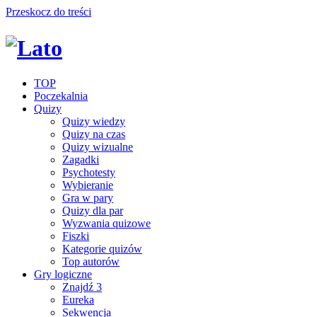
Przeskocz do treści
TOP
Poczekalnia
Quizy
Quizy wiedzy
Quizy na czas
Quizy wizualne
Zagadki
Psychotesty
Wybieranie
Gra w pary
Quizy dla par
Wyzwania quizowe
Fiszki
Kategorie quizów
Top autorów
Gry logiczne
Znajdź 3
Eureka
Sekwencja