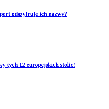
spert odszyfruje ich nazwy?
y tych 12 europejskich stolic!