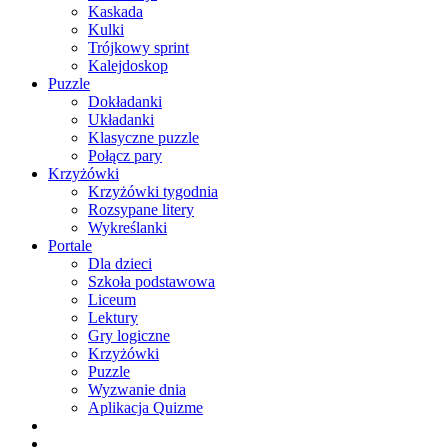
Kaskada
Kulki
Trójkowy sprint
Kalejdoskop
Puzzle
Dokładanki
Układanki
Klasyczne puzzle
Połącz pary
Krzyżówki
Krzyżówki tygodnia
Rozsypane litery
Wykreślanki
Portale
Dla dzieci
Szkoła podstawowa
Liceum
Lektury
Gry logiczne
Krzyżówki
Puzzle
Wyzwanie dnia
Aplikacja Quizme