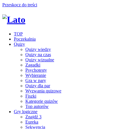
Przeskocz do treści
TOP
Poczekalnia
Quizy
Quizy wiedzy
Quizy na czas
Quizy wizualne
Zagadki
Psychotesty
Wybieranie
Gra w pary
Quizy dla par
Wyzwania quizowe
Fiszki
Kategorie quizów
Top autorów
Gry logiczne
Znajdź 3
Eureka
Sekwencja