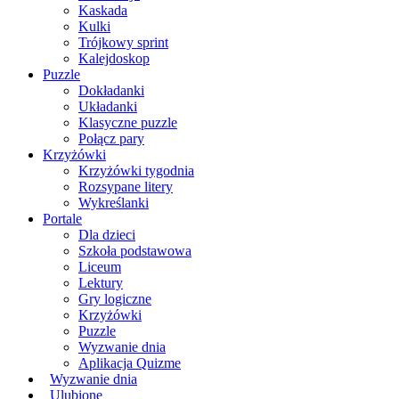
Kaskada
Kulki
Trójkowy sprint
Kalejdoskop
Puzzle
Dokładanki
Układanki
Klasyczne puzzle
Połącz pary
Krzyżówki
Krzyżówki tygodnia
Rozsypane litery
Wykreślanki
Portale
Dla dzieci
Szkoła podstawowa
Liceum
Lektury
Gry logiczne
Krzyżówki
Puzzle
Wyzwanie dnia
Aplikacja Quizme
Wyzwanie dnia
Ulubione