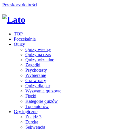
Przeskocz do treści
TOP
Poczekalnia
Quizy
Quizy wiedzy
Quizy na czas
Quizy wizualne
Zagadki
Psychotesty
Wybieranie
Gra w pary
Quizy dla par
Wyzwania quizowe
Fiszki
Kategorie quizów
Top autorów
Gry logiczne
Znajdź 3
Eureka
Sekwencja