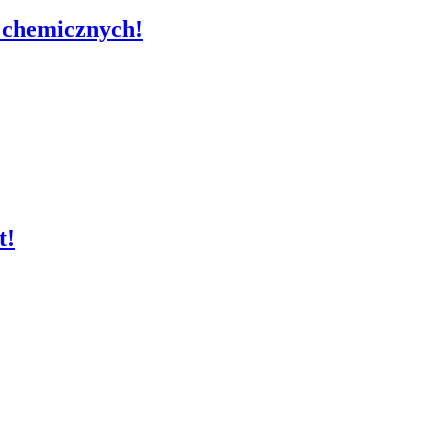
w chemicznych!
t!