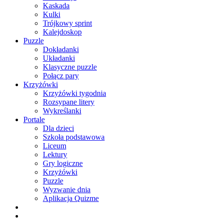
Kaskada
Kulki
Trójkowy sprint
Kalejdoskop
Puzzle
Dokładanki
Układanki
Klasyczne puzzle
Połącz pary
Krzyżówki
Krzyżówki tygodnia
Rozsypane litery
Wykreślanki
Portale
Dla dzieci
Szkoła podstawowa
Liceum
Lektury
Gry logiczne
Krzyżówki
Puzzle
Wyzwanie dnia
Aplikacja Quizme