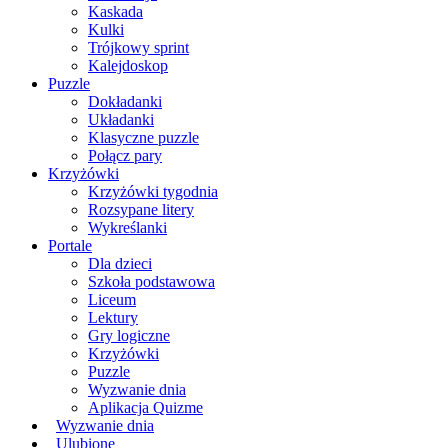
Kaskada
Kulki
Trójkowy sprint
Kalejdoskop
Puzzle
Dokładanki
Układanki
Klasyczne puzzle
Połącz pary
Krzyżówki
Krzyżówki tygodnia
Rozsypane litery
Wykreślanki
Portale
Dla dzieci
Szkoła podstawowa
Liceum
Lektury
Gry logiczne
Krzyżówki
Puzzle
Wyzwanie dnia
Aplikacja Quizme
Wyzwanie dnia
Ulubione