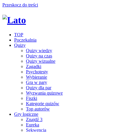
Przeskocz do treści
TOP
Poczekalnia
Quizy
Quizy wiedzy
Quizy na czas
Quizy wizualne
Zagadki
Psychotesty
Wybieranie
Gra w pary
Quizy dla par
Wyzwania quizowe
Fiszki
Kategorie quizów
Top autorów
Gry logiczne
Znajdź 3
Eureka
Sekwencja