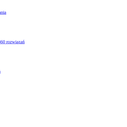
ania
860 rozwiązań
ń