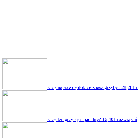
Czy naprawdę dobrze znasz grzyby?
28,281 
Czy ten grzyb jest jadalny?
16,401 rozwiązań