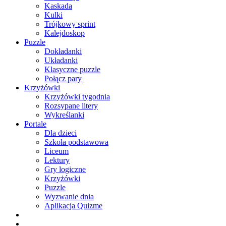
Kaskada
Kulki
Trójkowy sprint
Kalejdoskop
Puzzle
Dokładanki
Układanki
Klasyczne puzzle
Połącz pary
Krzyżówki
Krzyżówki tygodnia
Rozsypane litery
Wykreślanki
Portale
Dla dzieci
Szkoła podstawowa
Liceum
Lektury
Gry logiczne
Krzyżówki
Puzzle
Wyzwanie dnia
Aplikacja Quizme