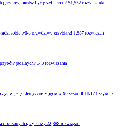
ych grzybów, musisz być grzybiarzem!
51,552 rozwiązania
radzi sobie tylko prawdziwy grzybiarz!
1,887 rozwiązań
grzybów jadalnych?
543 rozwiązania
ączyć w pary identyczne zdjęcia w 90 sekund!
18,173 zagrania
rodzonych grzybiarzy
22,388 rozwiązań