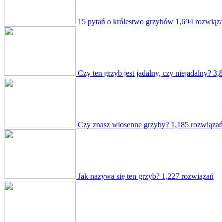
15 pytań o królestwo grzybów
1,694 rozwiąz
Czy ten grzyb jest jadalny, czy niejadalny?
3,
Czy znasz wiosenne grzyby?
1,185 rozwiąza
Jak nazywa się ten grzyb?
1,227 rozwiązań