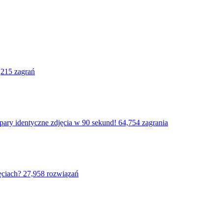
,215 zagrań
 pary identyczne zdjęcia w 90 sekund!
64,754 zagrania
ęciach?
27,958 rozwiązań