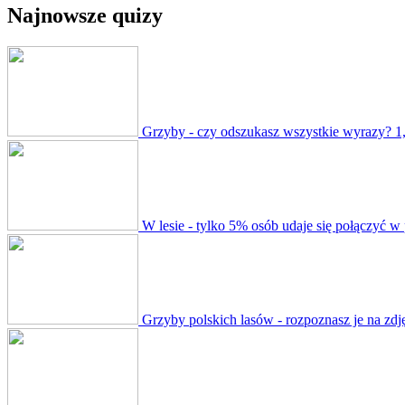
Najnowsze quizy
Grzyby - czy odszukasz wszystkie wyrazy?
1
W lesie - tylko 5% osób udaje się połączyć w
Grzyby polskich lasów - rozpoznasz je na zdj