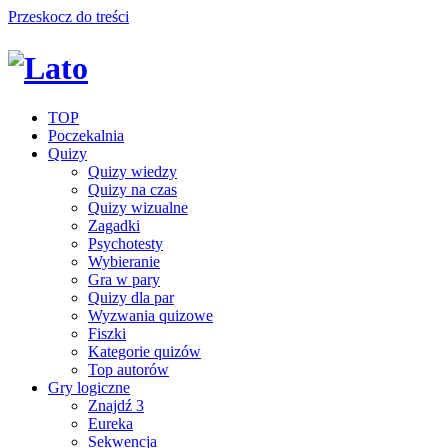
Przeskocz do treści
TOP
Poczekalnia
Quizy
Quizy wiedzy
Quizy na czas
Quizy wizualne
Zagadki
Psychotesty
Wybieranie
Gra w pary
Quizy dla par
Wyzwania quizowe
Fiszki
Kategorie quizów
Top autorów
Gry logiczne
Znajdź 3
Eureka
Sekwencja