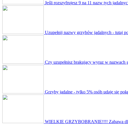
Jeśli rozszyfrujesz 9 na 11 nazw tych jadaln
Uzupełnij nazwy grzybów jadalnych - tutaj po
Czy uzupełnisz brakujący wyraz w nazwach 
Grzyby jadalne - tylko 5% osób udaje się poł
WIELKIE GRZYBOBRANIE!!!! Zabawa dla u