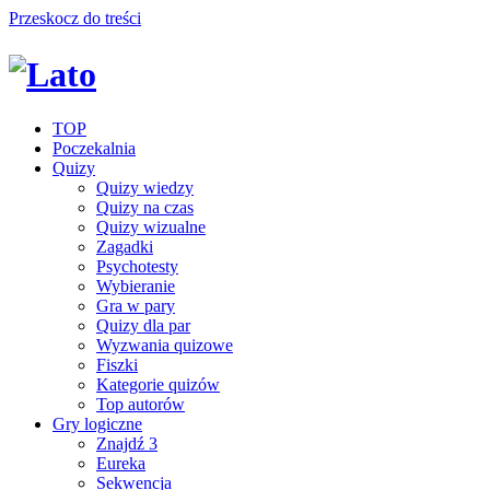
Przeskocz do treści
TOP
Poczekalnia
Quizy
Quizy wiedzy
Quizy na czas
Quizy wizualne
Zagadki
Psychotesty
Wybieranie
Gra w pary
Quizy dla par
Wyzwania quizowe
Fiszki
Kategorie quizów
Top autorów
Gry logiczne
Znajdź 3
Eureka
Sekwencja