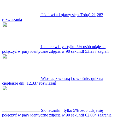
Jaki kwiat kojarzy się z Tobą?
21,282
rozwiązania
Letnie kwiaty - tylko 5% osób udaje się
połączyć w pary identyczne zdjęcia w 90 sekund!
53,237 zagrań
Wiosną, z wiosną i o wiośnie: quiz na
cieplejsze dni!
12,337 rozwiązań
Słoneczniki - tylko 5% osób udaje się
połączyć w pary identyczne zdjęcia w 90 sekund!
62,004 zagrania