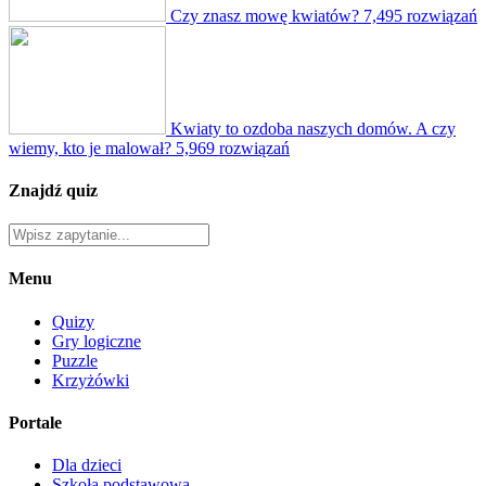
Czy znasz mowę kwiatów?
7,495 rozwiązań
Kwiaty to ozdoba naszych domów. A czy
wiemy, kto je malował?
5,969 rozwiązań
Znajdź quiz
Menu
Quizy
Gry logiczne
Puzzle
Krzyżówki
Portale
Dla dzieci
Szkoła podstawowa