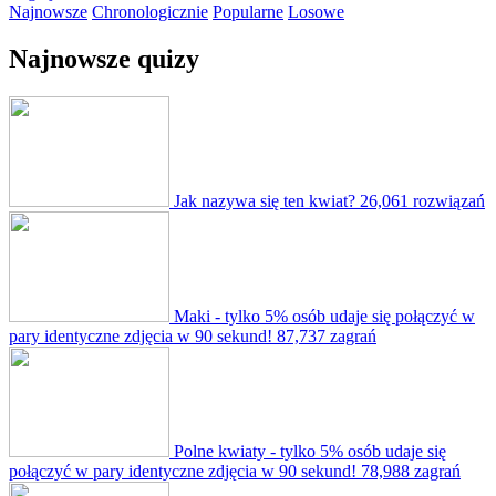
Najnowsze
Chronologicznie
Popularne
Losowe
Najnowsze quizy
Jak nazywa się ten kwiat?
26,061 rozwiązań
Maki - tylko 5% osób udaje się połączyć w
pary identyczne zdjęcia w 90 sekund!
87,737 zagrań
Polne kwiaty - tylko 5% osób udaje się
połączyć w pary identyczne zdjęcia w 90 sekund!
78,988 zagrań