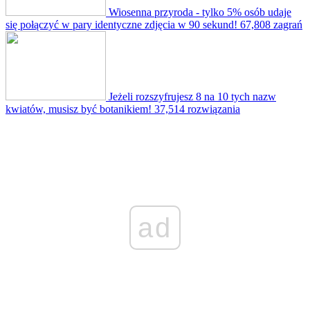
Wiosenna przyroda - tylko 5% osób udaje
się połączyć w pary identyczne zdjęcia w 90 sekund!
67,808 zagrań
Jeżeli rozszyfrujesz 8 na 10 tych nazw
kwiatów, musisz być botanikiem!
37,514 rozwiązania
ad