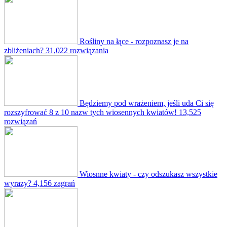
Rośliny na łące - rozpoznasz je na
zbliżeniach?
31,022 rozwiązania
Będziemy pod wrażeniem, jeśli uda Ci się
rozszyfrować 8 z 10 nazw tych wiosennych kwiatów!
13,525
rozwiązań
Wiosnne kwiaty - czy odszukasz wszystkie
wyrazy?
4,156 zagrań