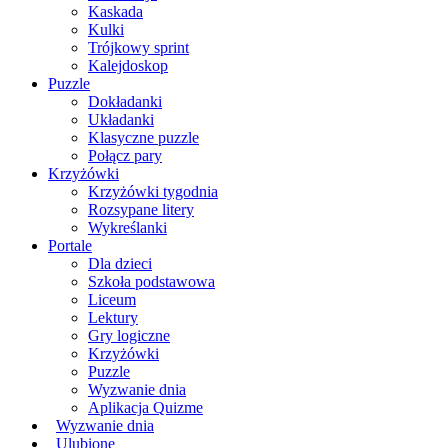
Kaskada
Kulki
Trójkowy sprint
Kalejdoskop
Puzzle
Dokładanki
Układanki
Klasyczne puzzle
Połącz pary
Krzyżówki
Krzyżówki tygodnia
Rozsypane litery
Wykreślanki
Portale
Dla dzieci
Szkoła podstawowa
Liceum
Lektury
Gry logiczne
Krzyżówki
Puzzle
Wyzwanie dnia
Aplikacja Quizme
Wyzwanie dnia
Ulubione