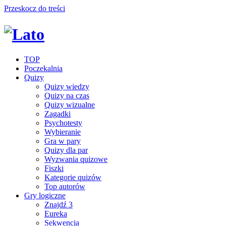
Przeskocz do treści
TOP
Poczekalnia
Quizy
Quizy wiedzy
Quizy na czas
Quizy wizualne
Zagadki
Psychotesty
Wybieranie
Gra w pary
Quizy dla par
Wyzwania quizowe
Fiszki
Kategorie quizów
Top autorów
Gry logiczne
Znajdź 3
Eureka
Sekwencja