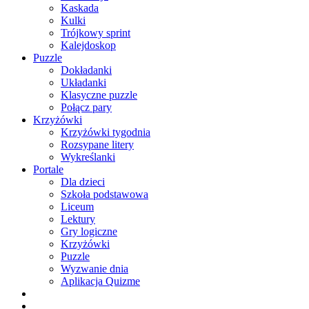
Kaskada
Kulki
Trójkowy sprint
Kalejdoskop
Puzzle
Dokładanki
Układanki
Klasyczne puzzle
Połącz pary
Krzyżówki
Krzyżówki tygodnia
Rozsypane litery
Wykreślanki
Portale
Dla dzieci
Szkoła podstawowa
Liceum
Lektury
Gry logiczne
Krzyżówki
Puzzle
Wyzwanie dnia
Aplikacja Quizme