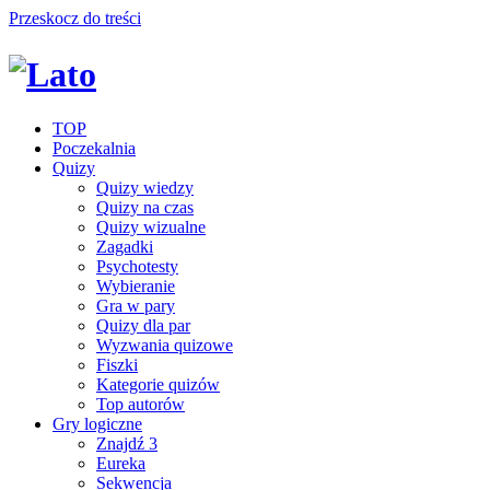
Przeskocz do treści
TOP
Poczekalnia
Quizy
Quizy wiedzy
Quizy na czas
Quizy wizualne
Zagadki
Psychotesty
Wybieranie
Gra w pary
Quizy dla par
Wyzwania quizowe
Fiszki
Kategorie quizów
Top autorów
Gry logiczne
Znajdź 3
Eureka
Sekwencja