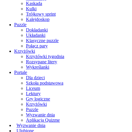
Kaskada
Kulki
Trójkowy sprint
Kalejdoskop
Puzzle
Dokładanki
Układanki
Klasyczne puzzle
Połącz pary
Krzyżówki
Krzyżówki tygodnia
Rozsypane litery
Wykreślanki
Portale
Dla dzieci
Szkoła podstawowa
Liceum
Lektury
Gry logiczne
Krzyżówki
Puzzle
Wyzwanie dnia
Aplikacja Quizme
Wyzwanie dnia
Ulubione