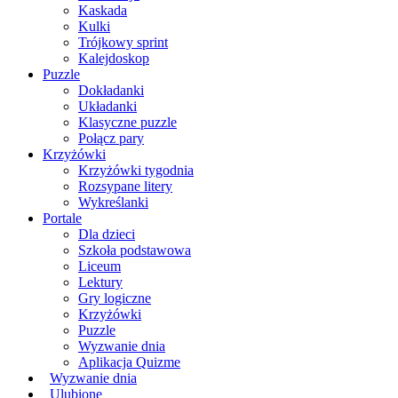
Kaskada
Kulki
Trójkowy sprint
Kalejdoskop
Puzzle
Dokładanki
Układanki
Klasyczne puzzle
Połącz pary
Krzyżówki
Krzyżówki tygodnia
Rozsypane litery
Wykreślanki
Portale
Dla dzieci
Szkoła podstawowa
Liceum
Lektury
Gry logiczne
Krzyżówki
Puzzle
Wyzwanie dnia
Aplikacja Quizme
Wyzwanie dnia
Ulubione