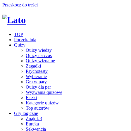
Przeskocz do treści
TOP
Poczekalnia
Quizy
Quizy wiedzy
Quizy na czas
Quizy wizualne
Zagadki
Psychotesty
Wybieranie
Gra w pary
Quizy dla par
Wyzwania quizowe
Fiszki
Kategorie quizów
Top autorów
Gry logiczne
Znajdź 3
Eureka
Sekwencja