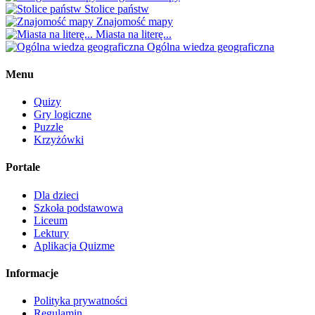
Stolice państw
Znajomość mapy
Miasta na literę...
Ogólna wiedza geograficzna
Menu
Quizy
Gry logiczne
Puzzle
Krzyżówki
Portale
Dla dzieci
Szkoła podstawowa
Liceum
Lektury
Aplikacja Quizme
Informacje
Polityka prywatności
Regulamin