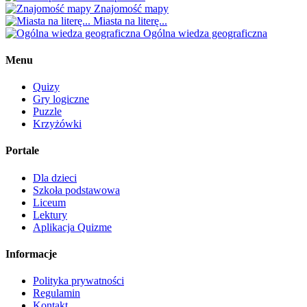
Znajomość mapy
Miasta na literę...
Ogólna wiedza geograficzna
Menu
Quizy
Gry logiczne
Puzzle
Krzyżówki
Portale
Dla dzieci
Szkoła podstawowa
Liceum
Lektury
Aplikacja Quizme
Informacje
Polityka prywatności
Regulamin
Kontakt