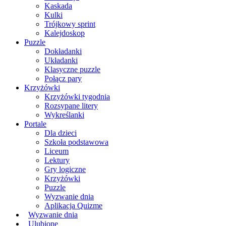
Kaskada
Kulki
Trójkowy sprint
Kalejdoskop
Puzzle
Dokładanki
Układanki
Klasyczne puzzle
Połącz pary
Krzyżówki
Krzyżówki tygodnia
Rozsypane litery
Wykreślanki
Portale
Dla dzieci
Szkoła podstawowa
Liceum
Lektury
Gry logiczne
Krzyżówki
Puzzle
Wyzwanie dnia
Aplikacja Quizme
Wyzwanie dnia
Ulubione