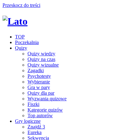
Przeskocz do treści
TOP
Poczekalnia
Quizy
Quizy wiedzy
Quizy na czas
Quizy wizualne
Zagadki
Psychotesty
Wybieranie
Gra w pary
Quizy dla par
Wyzwania quizowe
Fiszki
Kategorie quizów
Top autorów
Gry logiczne
Znajdź 3
Eureka
Sekwencja