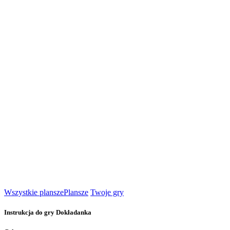
Wszystkie plansze
Plansze
Twoje gry
Instrukcja do gry Dokładanka