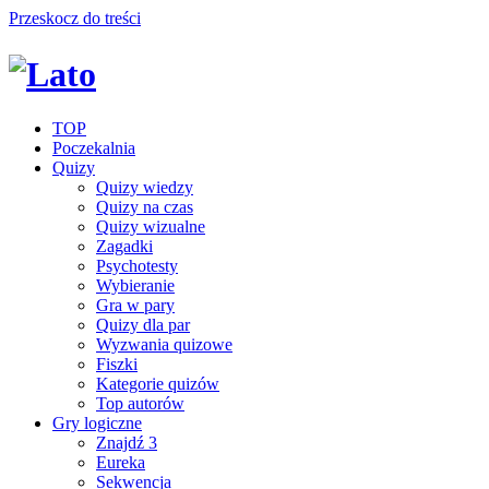
Przeskocz do treści
TOP
Poczekalnia
Quizy
Quizy wiedzy
Quizy na czas
Quizy wizualne
Zagadki
Psychotesty
Wybieranie
Gra w pary
Quizy dla par
Wyzwania quizowe
Fiszki
Kategorie quizów
Top autorów
Gry logiczne
Znajdź 3
Eureka
Sekwencja