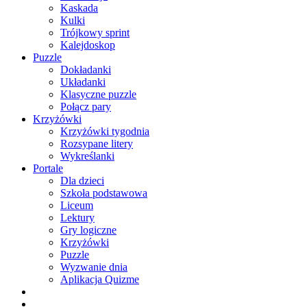
Kaskada
Kulki
Trójkowy sprint
Kalejdoskop
Puzzle
Dokładanki
Układanki
Klasyczne puzzle
Połącz pary
Krzyżówki
Krzyżówki tygodnia
Rozsypane litery
Wykreślanki
Portale
Dla dzieci
Szkoła podstawowa
Liceum
Lektury
Gry logiczne
Krzyżówki
Puzzle
Wyzwanie dnia
Aplikacja Quizme