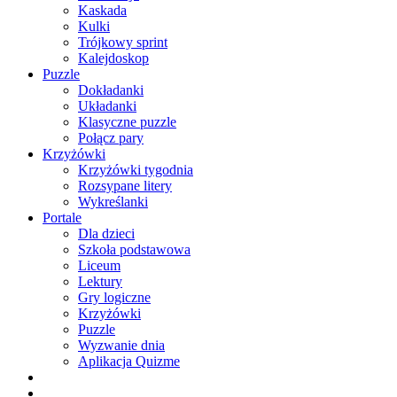
Kaskada
Kulki
Trójkowy sprint
Kalejdoskop
Puzzle
Dokładanki
Układanki
Klasyczne puzzle
Połącz pary
Krzyżówki
Krzyżówki tygodnia
Rozsypane litery
Wykreślanki
Portale
Dla dzieci
Szkoła podstawowa
Liceum
Lektury
Gry logiczne
Krzyżówki
Puzzle
Wyzwanie dnia
Aplikacja Quizme