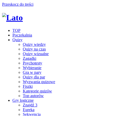
Przeskocz do treści
TOP
Poczekalnia
Quizy
Quizy wiedzy
Quizy na czas
Quizy wizualne
Zagadki
Psychotesty
Wybieranie
Gra w pary
Quizy dla par
Wyzwania quizowe
Fiszki
Kategorie quizów
Top autorów
Gry logiczne
Znajdź 3
Eureka
Sekwencja