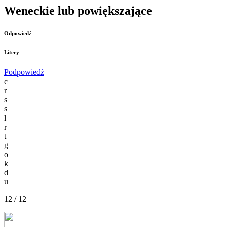
Weneckie lub powiększające
Odpowiedź
Litery
Podpowiedź
c
r
s
s
l
r
t
g
o
k
d
u
12 / 12