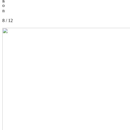
g
o
n
8 / 12