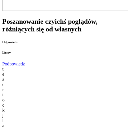
Poszanowanie czyichś poglądów,
różniących się od własnych
Odpowiedź
Litery
Podpowiedź
t
e
a
d
r
t
o
c
k
j
l
a