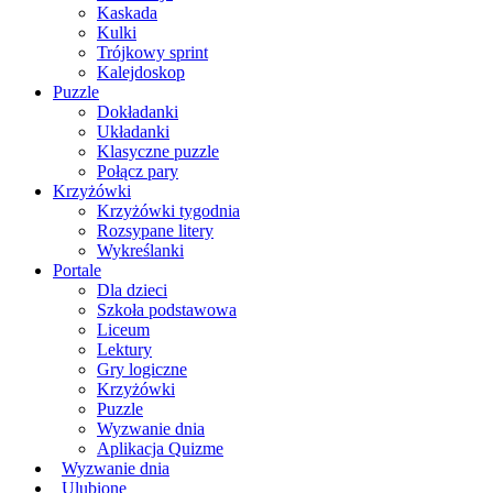
Kaskada
Kulki
Trójkowy sprint
Kalejdoskop
Puzzle
Dokładanki
Układanki
Klasyczne puzzle
Połącz pary
Krzyżówki
Krzyżówki tygodnia
Rozsypane litery
Wykreślanki
Portale
Dla dzieci
Szkoła podstawowa
Liceum
Lektury
Gry logiczne
Krzyżówki
Puzzle
Wyzwanie dnia
Aplikacja Quizme
Wyzwanie dnia
Ulubione