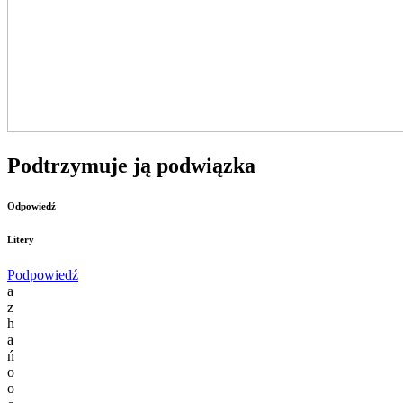
Podtrzymuje ją podwiązka
Odpowiedź
Litery
Podpowiedź
a
z
h
a
ń
o
o