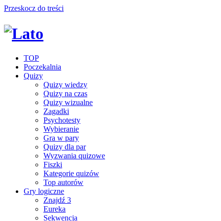
Przeskocz do treści
TOP
Poczekalnia
Quizy
Quizy wiedzy
Quizy na czas
Quizy wizualne
Zagadki
Psychotesty
Wybieranie
Gra w pary
Quizy dla par
Wyzwania quizowe
Fiszki
Kategorie quizów
Top autorów
Gry logiczne
Znajdź 3
Eureka
Sekwencja