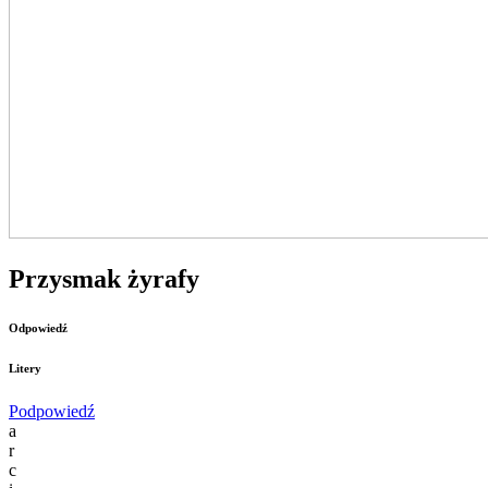
Przysmak żyrafy
Odpowiedź
Litery
Podpowiedź
a
r
c