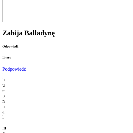
Zabija Balladynę
Odpowiedź
Litery
Podpowiedź
i
h
u
e
p
n
u
a
l
r
m