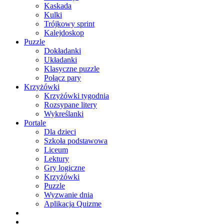
Kaskada
Kulki
Trójkowy sprint
Kalejdoskop
Puzzle
Dokładanki
Układanki
Klasyczne puzzle
Połącz pary
Krzyżówki
Krzyżówki tygodnia
Rozsypane litery
Wykreślanki
Portale
Dla dzieci
Szkoła podstawowa
Liceum
Lektury
Gry logiczne
Krzyżówki
Puzzle
Wyzwanie dnia
Aplikacja Quizme