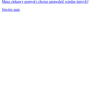
Masz ciekawy pomysł i chcesz sprawdzić wiedzę innych?
Stwórz quiz