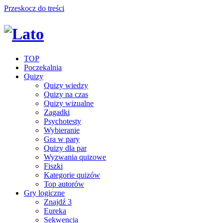
Przeskocz do treści
TOP
Poczekalnia
Quizy
Quizy wiedzy
Quizy na czas
Quizy wizualne
Zagadki
Psychotesty
Wybieranie
Gra w pary
Quizy dla par
Wyzwania quizowe
Fiszki
Kategorie quizów
Top autorów
Gry logiczne
Znajdź 3
Eureka
Sekwencja