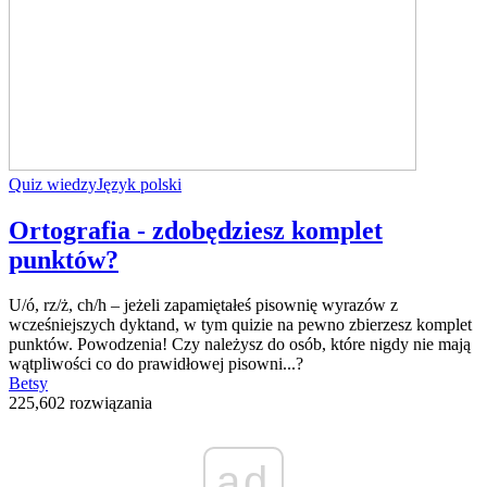
Quiz wiedzy
Język polski
Ortografia - zdobędziesz komplet
punktów?
U/ó, rz/ż, ch/h – jeżeli zapamiętałeś pisownię wyrazów z
wcześniejszych dyktand, w tym quizie na pewno zbierzesz komplet
punktów. Powodzenia! Czy należysz do osób, które nigdy nie mają
wątpliwości co do prawidłowej pisowni...?
Betsy
225,602 rozwiązania
ad