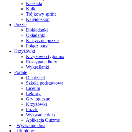
Kaskada
Kulki
Trójkowy sprint
Kalejdoskop
Puzzle
Dokładanki
Układanki
Klasyczne puzzle
Połącz pary
Krzyżówki
Krzyżówki tygodnia
Rozsypane litery
Wykreślanki
Portale
Dla dzieci
Szkoła podstawowa
Liceum
Lektury
Gry logiczne
Krzyżówki
Puzzle
Wyzwanie dnia
Aplikacja Quizme
Wyzwanie dnia
Ulubione