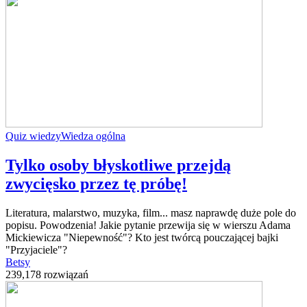
Quiz wiedzy
Wiedza ogólna
Tylko osoby błyskotliwe przejdą
zwycięsko przez tę próbę!
Literatura, malarstwo, muzyka, film... masz naprawdę duże pole do
popisu. Powodzenia! Jakie pytanie przewija się w wierszu Adama
Mickiewicza "Niepewność"? Kto jest twórcą pouczającej bajki
"Przyjaciele"?
Betsy
239,178 rozwiązań