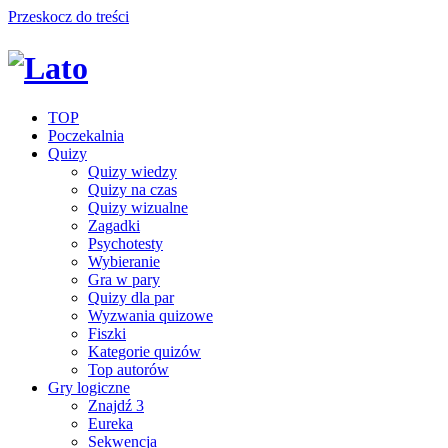
Przeskocz do treści
TOP
Poczekalnia
Quizy
Quizy wiedzy
Quizy na czas
Quizy wizualne
Zagadki
Psychotesty
Wybieranie
Gra w pary
Quizy dla par
Wyzwania quizowe
Fiszki
Kategorie quizów
Top autorów
Gry logiczne
Znajdź 3
Eureka
Sekwencja