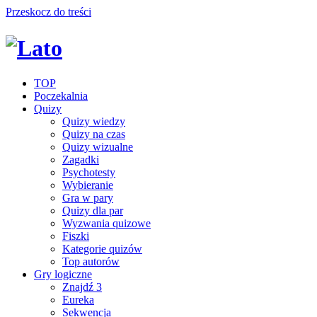
Przeskocz do treści
TOP
Poczekalnia
Quizy
Quizy wiedzy
Quizy na czas
Quizy wizualne
Zagadki
Psychotesty
Wybieranie
Gra w pary
Quizy dla par
Wyzwania quizowe
Fiszki
Kategorie quizów
Top autorów
Gry logiczne
Znajdź 3
Eureka
Sekwencja