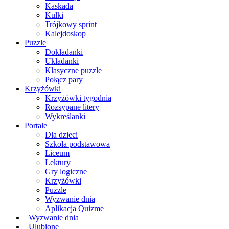
Kaskada
Kulki
Trójkowy sprint
Kalejdoskop
Puzzle
Dokładanki
Układanki
Klasyczne puzzle
Połącz pary
Krzyżówki
Krzyżówki tygodnia
Rozsypane litery
Wykreślanki
Portale
Dla dzieci
Szkoła podstawowa
Liceum
Lektury
Gry logiczne
Krzyżówki
Puzzle
Wyzwanie dnia
Aplikacja Quizme
Wyzwanie dnia
Ulubione