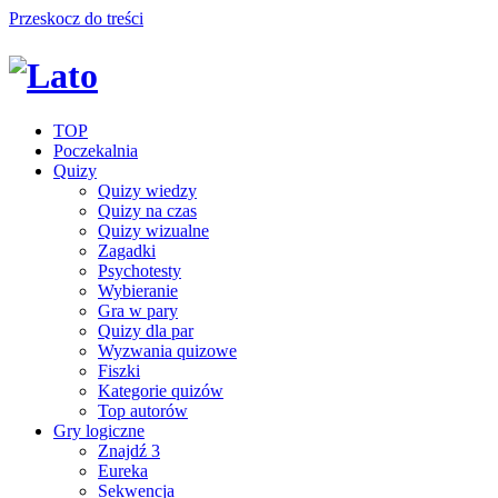
Przeskocz do treści
TOP
Poczekalnia
Quizy
Quizy wiedzy
Quizy na czas
Quizy wizualne
Zagadki
Psychotesty
Wybieranie
Gra w pary
Quizy dla par
Wyzwania quizowe
Fiszki
Kategorie quizów
Top autorów
Gry logiczne
Znajdź 3
Eureka
Sekwencja