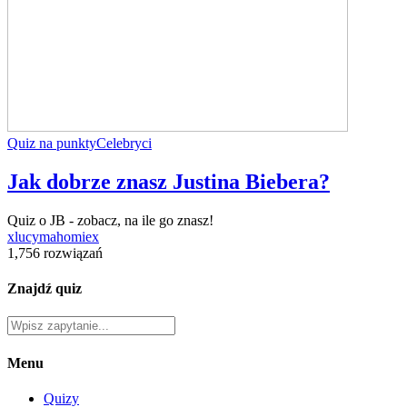
Quiz na punkty
Celebryci
Jak dobrze znasz Justina Biebera?
Quiz o JB - zobacz, na ile go znasz!
xlucymahomiex
1,756 rozwiązań
Znajdź quiz
Menu
Quizy