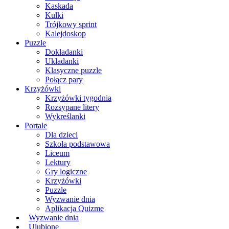
Kaskada
Kulki
Trójkowy sprint
Kalejdoskop
Puzzle
Dokładanki
Układanki
Klasyczne puzzle
Połącz pary
Krzyżówki
Krzyżówki tygodnia
Rozsypane litery
Wykreślanki
Portale
Dla dzieci
Szkoła podstawowa
Liceum
Lektury
Gry logiczne
Krzyżówki
Puzzle
Wyzwanie dnia
Aplikacja Quizme
Wyzwanie dnia
Ulubione