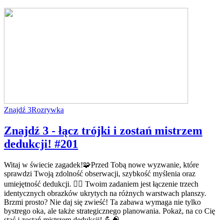
Znajdź 3
Rozrywka
Znajdź 3 - łącz trójki i zostań mistrzem
dedukcji! #201
Witaj w świecie zagadek!🧩Przed Tobą nowe wyzwanie, które
sprawdzi Twoją zdolność obserwacji, szybkość myślenia oraz
umiejętność dedukcji. 🕵️‍♂️ Twoim zadaniem jest łączenie trzech
identycznych obrazków ukrytych na różnych warstwach planszy.
Brzmi prosto? Nie daj się zwieść! Ta zabawa wymaga nie tylko
bystrego oka, ale także strategicznego planowania. Pokaż, na co Cię
stać i zostań mistrzem dedukcji! 💪🧠