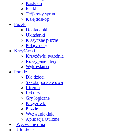
Kaskada
Kulki
Trójkowy sprint
Kalejdoskop
Puzzle
Dokładanki
Układanki
Klasyczne puzzle
Połącz pary
Krzyżówki
Krzyżówki tygodnia
Rozsypane litery
Wykreślanki
Portale
Dla dzieci
Szkoła podstawowa
Liceum
Lektury
Gry logiczne
Krzyżówki
Puzzle
Wyzwanie dnia
Aplikacja Quizme
Wyzwanie dnia
Ulubione