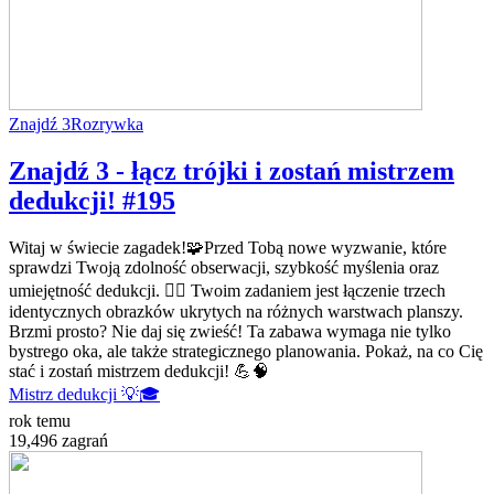
Znajdź 3
Rozrywka
Znajdź 3 - łącz trójki i zostań mistrzem
dedukcji! #195
Witaj w świecie zagadek!🧩Przed Tobą nowe wyzwanie, które
sprawdzi Twoją zdolność obserwacji, szybkość myślenia oraz
umiejętność dedukcji. 🕵️‍♂️ Twoim zadaniem jest łączenie trzech
identycznych obrazków ukrytych na różnych warstwach planszy.
Brzmi prosto? Nie daj się zwieść! Ta zabawa wymaga nie tylko
bystrego oka, ale także strategicznego planowania. Pokaż, na co Cię
stać i zostań mistrzem dedukcji! 💪🧠
Mistrz dedukcji 💡🎓
rok temu
19,496 zagrań