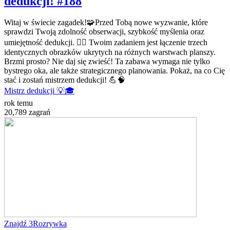
dedukcji! #188
Witaj w świecie zagadek!🧩Przed Tobą nowe wyzwanie, które
sprawdzi Twoją zdolność obserwacji, szybkość myślenia oraz
umiejętność dedukcji. 🕵️‍♂️ Twoim zadaniem jest łączenie trzech
identycznych obrazków ukrytych na różnych warstwach planszy.
Brzmi prosto? Nie daj się zwieść! Ta zabawa wymaga nie tylko
bystrego oka, ale także strategicznego planowania. Pokaż, na co Cię
stać i zostań mistrzem dedukcji! 💪🧠
Mistrz dedukcji 💡🎓
rok temu
20,789 zagrań
Znajdź 3
Rozrywka