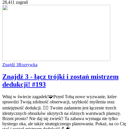
28,411 zagrań
Znajdź 3
Rozrywka
Znajdź 3 - łącz trójki i zostań mistrzem
dedukcji! #193
Witaj w świecie zagadek!🧩Przed Tobą nowe wyzwanie, które
sprawdzi Twoją zdolność obserwacji, szybkość myślenia oraz
umiejętność dedukcji. 🕵️‍♂️ Twoim zadaniem jest łączenie trzech
identycznych obrazków ukrytych na różnych warstwach planszy.
Brzmi prosto? Nie daj się zwieść! Ta zabawa wymaga nie tylko
bystrego oka, ale także strategicznego planowania. Pokaż, na co Cię
stać i zostań mistrzem dedukcji! 💪🧠