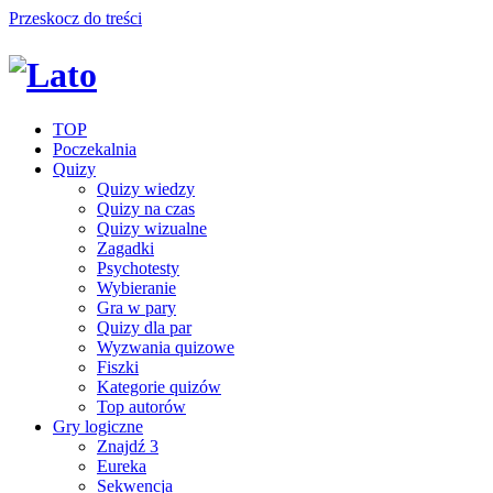
Przeskocz do treści
TOP
Poczekalnia
Quizy
Quizy wiedzy
Quizy na czas
Quizy wizualne
Zagadki
Psychotesty
Wybieranie
Gra w pary
Quizy dla par
Wyzwania quizowe
Fiszki
Kategorie quizów
Top autorów
Gry logiczne
Znajdź 3
Eureka
Sekwencja