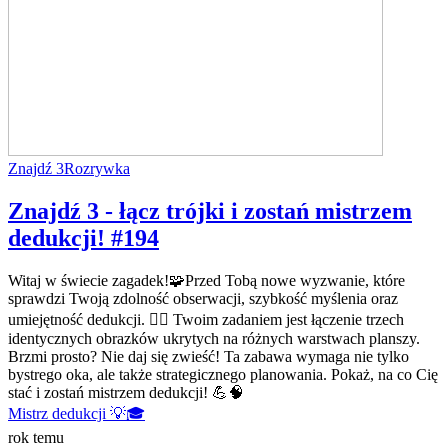
Znajdź 3
Rozrywka
Znajdź 3 - łącz trójki i zostań mistrzem
dedukcji! #194
Witaj w świecie zagadek!🧩Przed Tobą nowe wyzwanie, które
sprawdzi Twoją zdolność obserwacji, szybkość myślenia oraz
umiejętność dedukcji. 🕵️‍♂️ Twoim zadaniem jest łączenie trzech
identycznych obrazków ukrytych na różnych warstwach planszy.
Brzmi prosto? Nie daj się zwieść! Ta zabawa wymaga nie tylko
bystrego oka, ale także strategicznego planowania. Pokaż, na co Cię
stać i zostań mistrzem dedukcji! 💪🧠
Mistrz dedukcji 💡🎓
rok temu