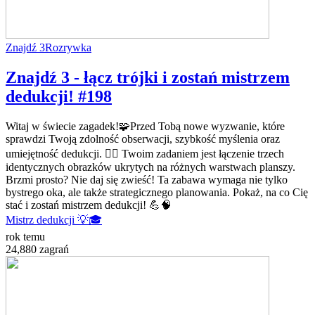
Znajdź 3
Rozrywka
Znajdź 3 - łącz trójki i zostań mistrzem
dedukcji! #198
Witaj w świecie zagadek!🧩Przed Tobą nowe wyzwanie, które
sprawdzi Twoją zdolność obserwacji, szybkość myślenia oraz
umiejętność dedukcji. 🕵️‍♂️ Twoim zadaniem jest łączenie trzech
identycznych obrazków ukrytych na różnych warstwach planszy.
Brzmi prosto? Nie daj się zwieść! Ta zabawa wymaga nie tylko
bystrego oka, ale także strategicznego planowania. Pokaż, na co Cię
stać i zostań mistrzem dedukcji! 💪🧠
Mistrz dedukcji 💡🎓
rok temu
24,880 zagrań