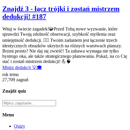
Znajdź 3 - łącz trójki i zostań mistrzem
dedukcji! #187
Witaj w świecie zagadek!🧩Przed Tobą nowe wyzwanie, które
sprawdzi Twoją zdolność obserwacji, szybkość myślenia oraz
umiejętność dedukcji. 🕵️‍♂️ Twoim zadaniem jest łączenie trzech
identycznych obrazków ukrytych na różnych warstwach planszy.
Brzmi prosto? Nie daj się zwieść! Ta zabawa wymaga nie tylko
bystrego oka, ale także strategicznego planowania. Pokaż, na co Cię
stać i zostań mistrzem dedukcji! 💪🧠
Mistrz dedukcji 💡🎓
rok temu
27,709 zagrań
Znajdź quiz
Menu
Quizy