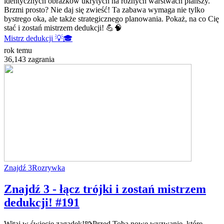
identycznych obrazków ukrytych na różnych warstwach planszy.
Brzmi prosto? Nie daj się zwieść! Ta zabawa wymaga nie tylko
bystrego oka, ale także strategicznego planowania. Pokaż, na co Cię
stać i zostań mistrzem dedukcji! 💪🧠
Mistrz dedukcji 💡🎓
rok temu
36,143 zagrania
Znajdź 3
Rozrywka
Znajdź 3 - łącz trójki i zostań mistrzem
dedukcji! #191
Witaj w świecie zagadek!🧩Przed Tobą nowe wyzwanie, które