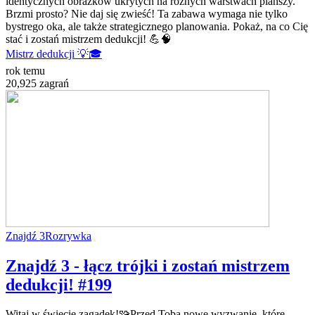
identycznych obrazków ukrytych na różnych warstwach planszy.
Brzmi prosto? Nie daj się zwieść! Ta zabawa wymaga nie tylko
bystrego oka, ale także strategicznego planowania. Pokaż, na co Cię
stać i zostań mistrzem dedukcji! 💪🧠
Mistrz dedukcji 💡🎓
rok temu
20,925 zagrań
Znajdź 3
Rozrywka
Znajdź 3 - łącz trójki i zostań mistrzem
dedukcji! #199
Witaj w świecie zagadek!🧩Przed Tobą nowe wyzwanie, które