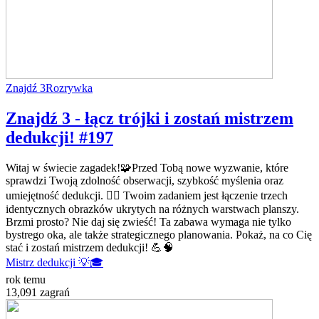
Znajdź 3
Rozrywka
Znajdź 3 - łącz trójki i zostań mistrzem
dedukcji! #197
Witaj w świecie zagadek!🧩Przed Tobą nowe wyzwanie, które
sprawdzi Twoją zdolność obserwacji, szybkość myślenia oraz
umiejętność dedukcji. 🕵️‍♂️ Twoim zadaniem jest łączenie trzech
identycznych obrazków ukrytych na różnych warstwach planszy.
Brzmi prosto? Nie daj się zwieść! Ta zabawa wymaga nie tylko
bystrego oka, ale także strategicznego planowania. Pokaż, na co Cię
stać i zostań mistrzem dedukcji! 💪🧠
Mistrz dedukcji 💡🎓
rok temu
13,091 zagrań