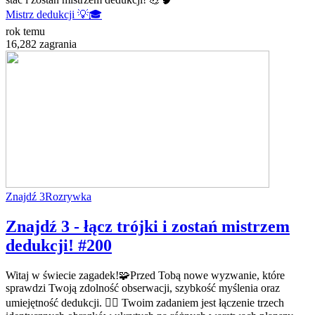
Mistrz dedukcji 💡🎓
rok temu
16,282 zagrania
Znajdź 3
Rozrywka
Znajdź 3 - łącz trójki i zostań mistrzem
dedukcji! #200
Witaj w świecie zagadek!🧩Przed Tobą nowe wyzwanie, które
sprawdzi Twoją zdolność obserwacji, szybkość myślenia oraz
umiejętność dedukcji. 🕵️‍♂️ Twoim zadaniem jest łączenie trzech