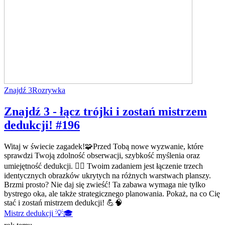
Znajdź 3
Rozrywka
Znajdź 3 - łącz trójki i zostań mistrzem
dedukcji! #196
Witaj w świecie zagadek!🧩Przed Tobą nowe wyzwanie, które
sprawdzi Twoją zdolność obserwacji, szybkość myślenia oraz
umiejętność dedukcji. 🕵️‍♂️ Twoim zadaniem jest łączenie trzech
identycznych obrazków ukrytych na różnych warstwach planszy.
Brzmi prosto? Nie daj się zwieść! Ta zabawa wymaga nie tylko
bystrego oka, ale także strategicznego planowania. Pokaż, na co Cię
stać i zostań mistrzem dedukcji! 💪🧠
Mistrz dedukcji 💡🎓