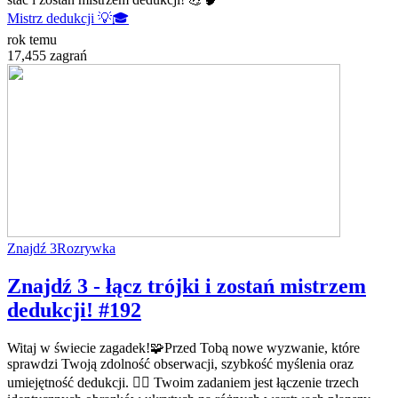
Mistrz dedukcji 💡🎓
rok temu
17,455 zagrań
Znajdź 3
Rozrywka
Znajdź 3 - łącz trójki i zostań mistrzem
dedukcji! #192
Witaj w świecie zagadek!🧩Przed Tobą nowe wyzwanie, które
sprawdzi Twoją zdolność obserwacji, szybkość myślenia oraz
umiejętność dedukcji. 🕵️‍♂️ Twoim zadaniem jest łączenie trzech