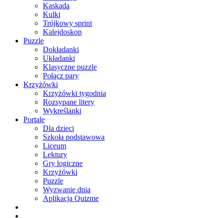
Kaskada
Kulki
Trójkowy sprint
Kalejdoskop
Puzzle
Dokładanki
Układanki
Klasyczne puzzle
Połącz pary
Krzyżówki
Krzyżówki tygodnia
Rozsypane litery
Wykreślanki
Portale
Dla dzieci
Szkoła podstawowa
Liceum
Lektury
Gry logiczne
Krzyżówki
Puzzle
Wyzwanie dnia
Aplikacja Quizme