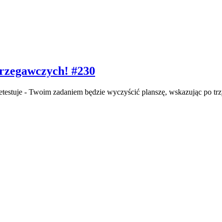
strzegawczych! #230
rzetestuje - Twoim zadaniem będzie wyczyścić planszę, wskazując po tr