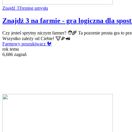
Znajdź 3
Trening umysłu
Znajdź 3 na farmie - gra logiczna dla spo
Czy jesteś sprytny niczym farmer? 🧑‍🌾 Ta pozornie prosta gra to p
Wszystko zależy od Ciebie! 🐮🌽🚜
Farmowy poszukiwacz 🐓
rok temu
6,686 zagrań