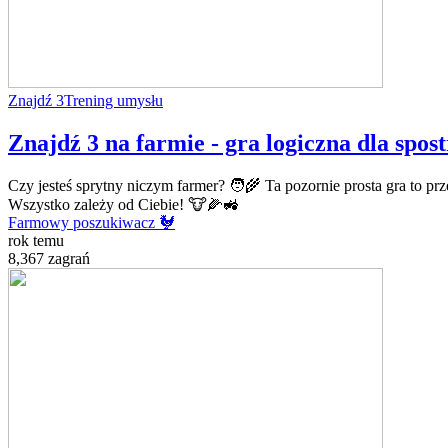
Znajdź 3
Trening umysłu
Znajdź 3 na farmie - gra logiczna dla spo
Czy jesteś sprytny niczym farmer? 🧑‍🌾 Ta pozornie prosta gra to p
Wszystko zależy od Ciebie! 🐮🌽🚜
Farmowy poszukiwacz 🐓
rok temu
8,367 zagrań