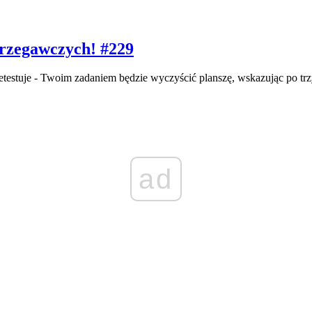
strzegawczych! #229
rzetestuje - Twoim zadaniem będzie wyczyścić planszę, wskazując po tr
ad