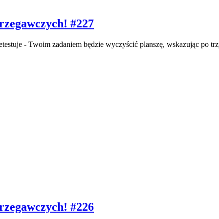
strzegawczych! #227
rzetestuje - Twoim zadaniem będzie wyczyścić planszę, wskazując po tr
strzegawczych! #226