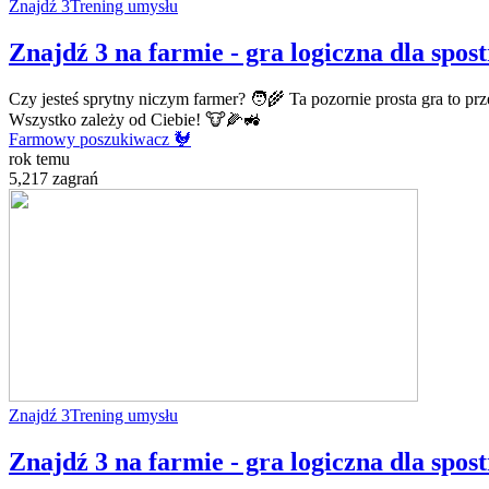
Znajdź 3
Trening umysłu
Znajdź 3 na farmie - gra logiczna dla spo
Czy jesteś sprytny niczym farmer? 🧑‍🌾 Ta pozornie prosta gra to p
Wszystko zależy od Ciebie! 🐮🌽🚜
Farmowy poszukiwacz 🐓
rok temu
5,217 zagrań
Znajdź 3
Trening umysłu
Znajdź 3 na farmie - gra logiczna dla spo