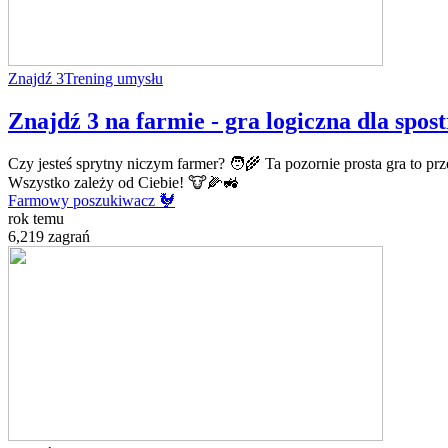
Znajdź 3
Trening umysłu
Znajdź 3 na farmie - gra logiczna dla spo
Czy jesteś sprytny niczym farmer? 🧑‍🌾 Ta pozornie prosta gra to p
Wszystko zależy od Ciebie! 🐮🌽🚜
Farmowy poszukiwacz 🐓
rok temu
6,219 zagrań