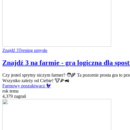
Znajdź 3
Trening umysłu
Znajdź 3 na farmie - gra logiczna dla spo
Czy jesteś sprytny niczym farmer? 🧑‍🌾 Ta pozornie prosta gra to p
Wszystko zależy od Ciebie! 🐮🌽🚜
Farmowy poszukiwacz 🐓
rok temu
4,379 zagrań