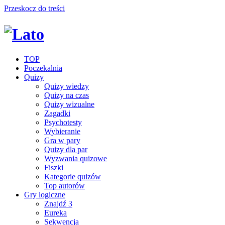
Przeskocz do treści
TOP
Poczekalnia
Quizy
Quizy wiedzy
Quizy na czas
Quizy wizualne
Zagadki
Psychotesty
Wybieranie
Gra w pary
Quizy dla par
Wyzwania quizowe
Fiszki
Kategorie quizów
Top autorów
Gry logiczne
Znajdź 3
Eureka
Sekwencja