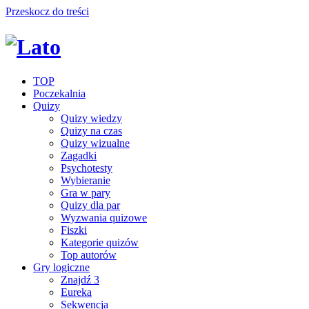
Przeskocz do treści
TOP
Poczekalnia
Quizy
Quizy wiedzy
Quizy na czas
Quizy wizualne
Zagadki
Psychotesty
Wybieranie
Gra w pary
Quizy dla par
Wyzwania quizowe
Fiszki
Kategorie quizów
Top autorów
Gry logiczne
Znajdź 3
Eureka
Sekwencja