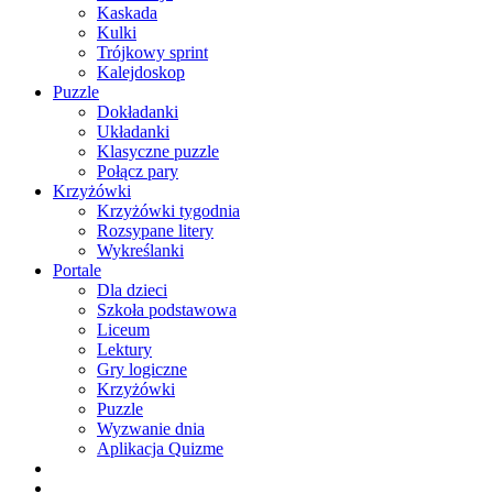
Kaskada
Kulki
Trójkowy sprint
Kalejdoskop
Puzzle
Dokładanki
Układanki
Klasyczne puzzle
Połącz pary
Krzyżówki
Krzyżówki tygodnia
Rozsypane litery
Wykreślanki
Portale
Dla dzieci
Szkoła podstawowa
Liceum
Lektury
Gry logiczne
Krzyżówki
Puzzle
Wyzwanie dnia
Aplikacja Quizme