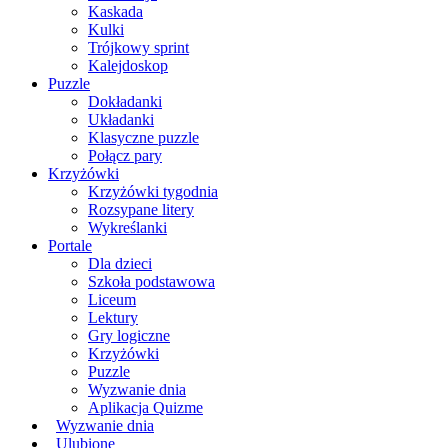
Kaskada
Kulki
Trójkowy sprint
Kalejdoskop
Puzzle
Dokładanki
Układanki
Klasyczne puzzle
Połącz pary
Krzyżówki
Krzyżówki tygodnia
Rozsypane litery
Wykreślanki
Portale
Dla dzieci
Szkoła podstawowa
Liceum
Lektury
Gry logiczne
Krzyżówki
Puzzle
Wyzwanie dnia
Aplikacja Quizme
Wyzwanie dnia
Ulubione