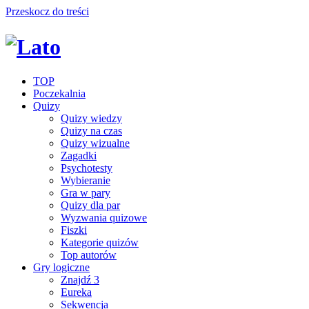
Przeskocz do treści
TOP
Poczekalnia
Quizy
Quizy wiedzy
Quizy na czas
Quizy wizualne
Zagadki
Psychotesty
Wybieranie
Gra w pary
Quizy dla par
Wyzwania quizowe
Fiszki
Kategorie quizów
Top autorów
Gry logiczne
Znajdź 3
Eureka
Sekwencja