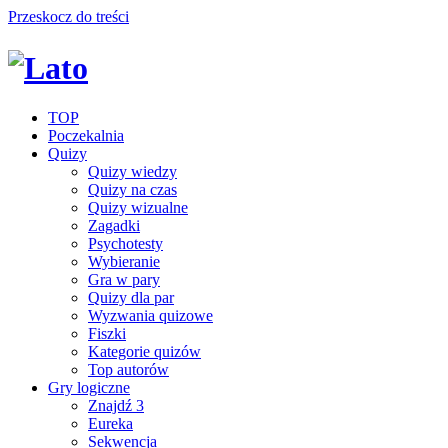
Przeskocz do treści
TOP
Poczekalnia
Quizy
Quizy wiedzy
Quizy na czas
Quizy wizualne
Zagadki
Psychotesty
Wybieranie
Gra w pary
Quizy dla par
Wyzwania quizowe
Fiszki
Kategorie quizów
Top autorów
Gry logiczne
Znajdź 3
Eureka
Sekwencja