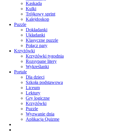
Kaskada
Kulki
Trójkowy sprint
Kalejdoskop
Puzzle
Dokładanki
Układanki
Klasyczne puzzle
Połącz pary
Krzyżówki
Krzyżówki tygodnia
Rozsypane litery
Wykreślanki
Portale
Dla dzieci
Szkoła podstawowa
Liceum
Lektury
Gry logiczne
Krzyżówki
Puzzle
Wyzwanie dnia
Aplikacja Quizme