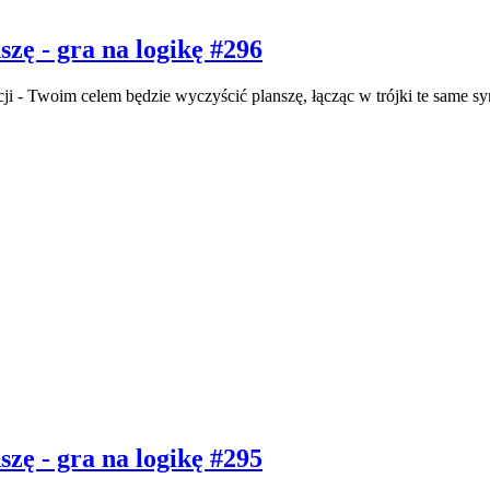
zę - gra na logikę #296
i - Twoim celem będzie wyczyścić planszę, łącząc w trójki te same sy
zę - gra na logikę #295