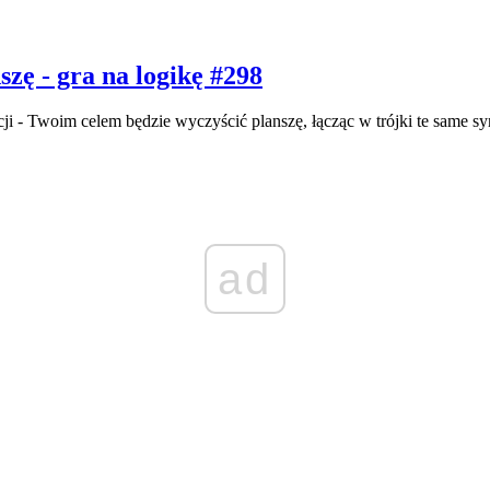
zę - gra na logikę #298
i - Twoim celem będzie wyczyścić planszę, łącząc w trójki te same sy
ad