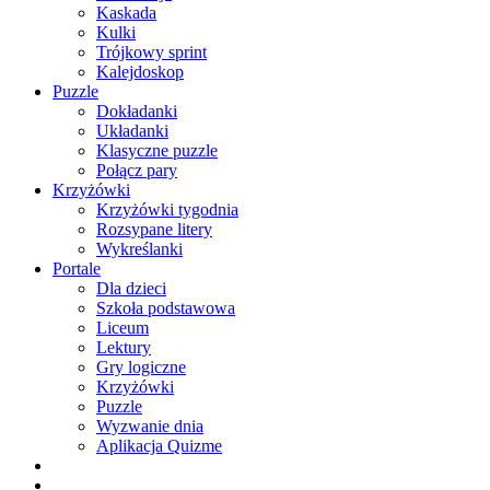
Kaskada
Kulki
Trójkowy sprint
Kalejdoskop
Puzzle
Dokładanki
Układanki
Klasyczne puzzle
Połącz pary
Krzyżówki
Krzyżówki tygodnia
Rozsypane litery
Wykreślanki
Portale
Dla dzieci
Szkoła podstawowa
Liceum
Lektury
Gry logiczne
Krzyżówki
Puzzle
Wyzwanie dnia
Aplikacja Quizme