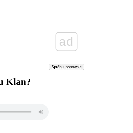
ad
Spróbuj ponownie
lu Klan?