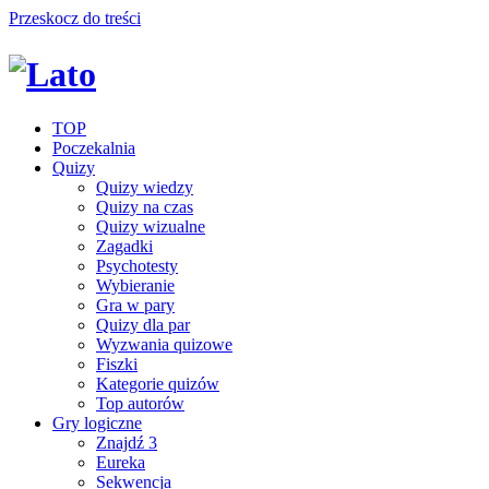
Przeskocz do treści
TOP
Poczekalnia
Quizy
Quizy wiedzy
Quizy na czas
Quizy wizualne
Zagadki
Psychotesty
Wybieranie
Gra w pary
Quizy dla par
Wyzwania quizowe
Fiszki
Kategorie quizów
Top autorów
Gry logiczne
Znajdź 3
Eureka
Sekwencja