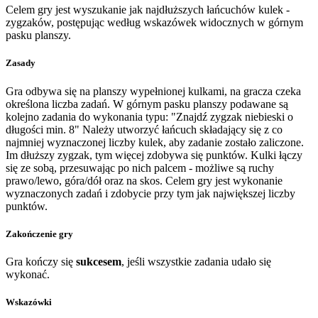
Celem gry jest wyszukanie jak najdłuższych łańcuchów kulek -
zygzaków, postępując według wskazówek widocznych w górnym
pasku planszy.
Zasady
Gra odbywa się na planszy wypełnionej kulkami, na gracza czeka
określona liczba zadań. W górnym pasku planszy podawane są
kolejno zadania do wykonania typu: "Znajdź zygzak niebieski o
długości min. 8" Należy utworzyć łańcuch składający się z co
najmniej wyznaczonej liczby kulek, aby zadanie zostało zaliczone.
Im dłuższy zygzak, tym więcej zdobywa się punktów. Kulki łączy
się ze sobą, przesuwając po nich palcem - możliwe są ruchy
prawo/lewo, góra/dół oraz na skos. Celem gry jest wykonanie
wyznaczonych zadań i zdobycie przy tym jak największej liczby
punktów.
Zakończenie gry
Gra kończy się
sukcesem
, jeśli wszystkie zadania udało się
wykonać.
Wskazówki