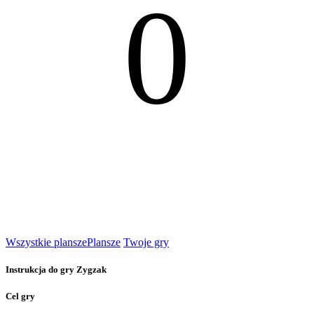
0
Wszystkie plansze
Plansze
Twoje gry
Instrukcja do gry Zygzak
Cel gry