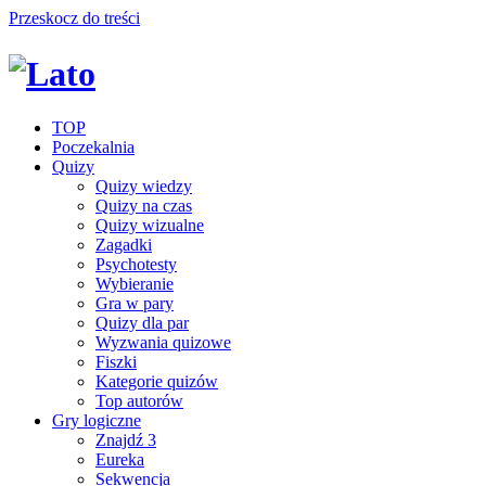
Przeskocz do treści
TOP
Poczekalnia
Quizy
Quizy wiedzy
Quizy na czas
Quizy wizualne
Zagadki
Psychotesty
Wybieranie
Gra w pary
Quizy dla par
Wyzwania quizowe
Fiszki
Kategorie quizów
Top autorów
Gry logiczne
Znajdź 3
Eureka
Sekwencja