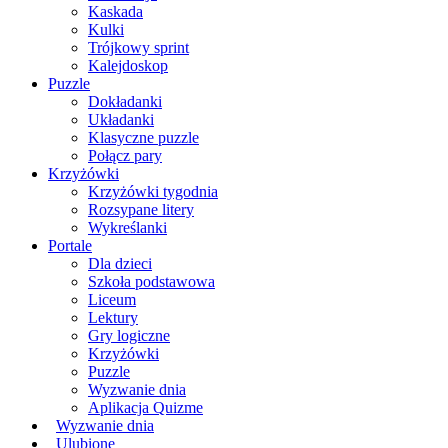
Kaskada
Kulki
Trójkowy sprint
Kalejdoskop
Puzzle
Dokładanki
Układanki
Klasyczne puzzle
Połącz pary
Krzyżówki
Krzyżówki tygodnia
Rozsypane litery
Wykreślanki
Portale
Dla dzieci
Szkoła podstawowa
Liceum
Lektury
Gry logiczne
Krzyżówki
Puzzle
Wyzwanie dnia
Aplikacja Quizme
Wyzwanie dnia
Ulubione