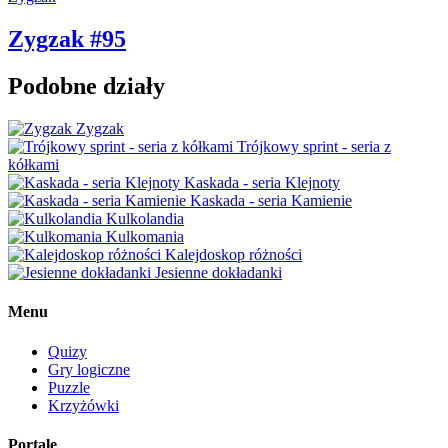
Zygzak #95
Podobne działy
Zygzak
Trójkowy sprint - seria z
kółkami
Kaskada - seria Klejnoty
Kaskada - seria Kamienie
Kulkolandia
Kulkomania
Kalejdoskop różności
Jesienne dokładanki
Menu
Quizy
Gry logiczne
Puzzle
Krzyżówki
Portale