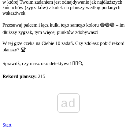
w której Twoim zadaniem jest odnajdywanie jak najdłuższych
łańcuchów (zygzaków) z kulek na planszy według podanych
wskazówek.
Przesuwaj palcem i łącz kulki tego samego koloru 🟢🟢🟢 – im
dłuższy zygzak, tym więcej punktów zdobywasz!
W tej grze czeka na Ciebie 10 zadań. Czy zdołasz pobić rekord
planszy? 🏆
Sprawdź, czy masz oko detektywa! 🕵️‍♂️🔍
Rekord planszy:
215
ad
Start