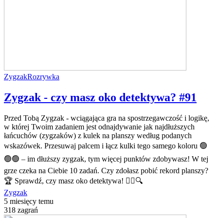
Zygzak
Rozrywka
Zygzak - czy masz oko detektywa? #91
Przed Tobą Zygzak - wciągająca gra na spostrzegawczość i logikę,
w której Twoim zadaniem jest odnajdywanie jak najdłuższych
łańcuchów (zygzaków) z kulek na planszy według podanych
wskazówek. Przesuwaj palcem i łącz kulki tego samego koloru 🟢
🟢🟢 – im dłuższy zygzak, tym więcej punktów zdobywasz! W tej
grze czeka na Ciebie 10 zadań. Czy zdołasz pobić rekord planszy?
🏆 Sprawdź, czy masz oko detektywa! 🕵️‍♂️🔍
Zygzak
5 miesięcy temu
318 zagrań