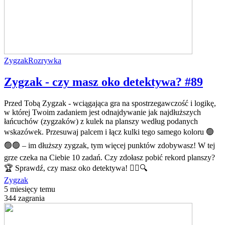
Zygzak
Rozrywka
Zygzak - czy masz oko detektywa? #89
Przed Tobą Zygzak - wciągająca gra na spostrzegawczość i logikę,
w której Twoim zadaniem jest odnajdywanie jak najdłuższych
łańcuchów (zygzaków) z kulek na planszy według podanych
wskazówek. Przesuwaj palcem i łącz kulki tego samego koloru 🟢
🟢🟢 – im dłuższy zygzak, tym więcej punktów zdobywasz! W tej
grze czeka na Ciebie 10 zadań. Czy zdołasz pobić rekord planszy?
🏆 Sprawdź, czy masz oko detektywa! 🕵️‍♂️🔍
Zygzak
5 miesięcy temu
344 zagrania