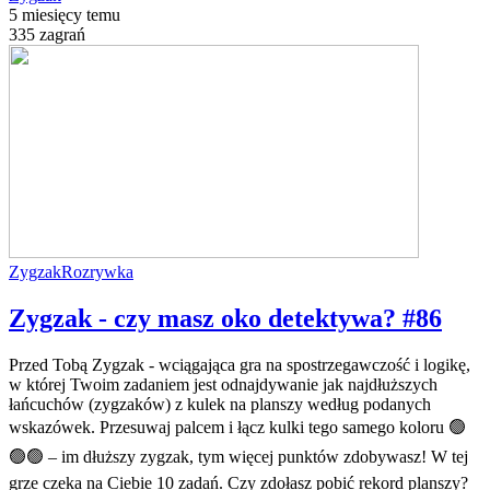
5 miesięcy temu
335 zagrań
Zygzak
Rozrywka
Zygzak - czy masz oko detektywa? #86
Przed Tobą Zygzak - wciągająca gra na spostrzegawczość i logikę,
w której Twoim zadaniem jest odnajdywanie jak najdłuższych
łańcuchów (zygzaków) z kulek na planszy według podanych
wskazówek. Przesuwaj palcem i łącz kulki tego samego koloru 🟢
🟢🟢 – im dłuższy zygzak, tym więcej punktów zdobywasz! W tej
grze czeka na Ciebie 10 zadań. Czy zdołasz pobić rekord planszy?