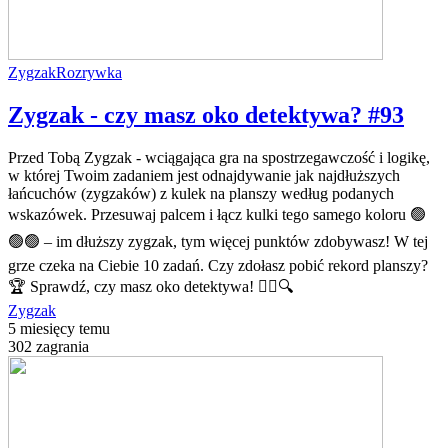
Zygzak
Rozrywka
Zygzak - czy masz oko detektywa? #93
Przed Tobą Zygzak - wciągająca gra na spostrzegawczość i logikę,
w której Twoim zadaniem jest odnajdywanie jak najdłuższych
łańcuchów (zygzaków) z kulek na planszy według podanych
wskazówek. Przesuwaj palcem i łącz kulki tego samego koloru 🟢
🟢🟢 – im dłuższy zygzak, tym więcej punktów zdobywasz! W tej
grze czeka na Ciebie 10 zadań. Czy zdołasz pobić rekord planszy?
🏆 Sprawdź, czy masz oko detektywa! 🕵️‍♂️🔍
Zygzak
5 miesięcy temu
302 zagrania