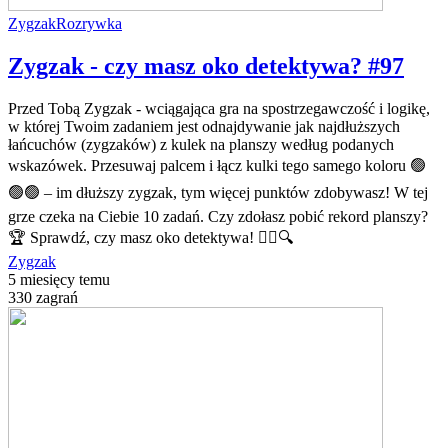
Zygzak
Rozrywka
Zygzak - czy masz oko detektywa? #97
Przed Tobą Zygzak - wciągająca gra na spostrzegawczość i logikę,
w której Twoim zadaniem jest odnajdywanie jak najdłuższych
łańcuchów (zygzaków) z kulek na planszy według podanych
wskazówek. Przesuwaj palcem i łącz kulki tego samego koloru 🟢
🟢🟢 – im dłuższy zygzak, tym więcej punktów zdobywasz! W tej
grze czeka na Ciebie 10 zadań. Czy zdołasz pobić rekord planszy?
🏆 Sprawdź, czy masz oko detektywa! 🕵️‍♂️🔍
Zygzak
5 miesięcy temu
330 zagrań