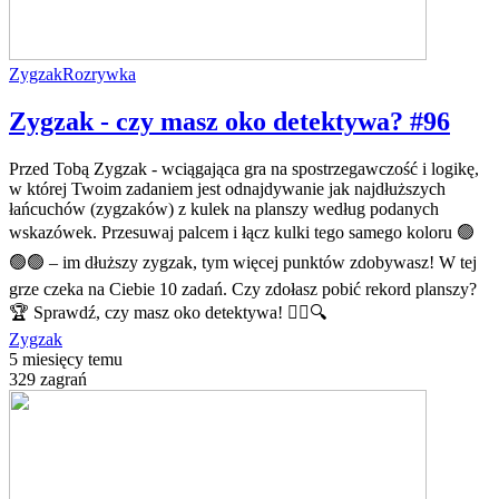
Zygzak
Rozrywka
Zygzak - czy masz oko detektywa? #96
Przed Tobą Zygzak - wciągająca gra na spostrzegawczość i logikę,
w której Twoim zadaniem jest odnajdywanie jak najdłuższych
łańcuchów (zygzaków) z kulek na planszy według podanych
wskazówek. Przesuwaj palcem i łącz kulki tego samego koloru 🟢
🟢🟢 – im dłuższy zygzak, tym więcej punktów zdobywasz! W tej
grze czeka na Ciebie 10 zadań. Czy zdołasz pobić rekord planszy?
🏆 Sprawdź, czy masz oko detektywa! 🕵️‍♂️🔍
Zygzak
5 miesięcy temu
329 zagrań