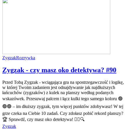
Zygzak
Rozrywka
Zygzak - czy masz oko detektywa? #90
Przed Tobą Zygzak - wciągająca gra na spostrzegawczość i logikę,
w której Twoim zadaniem jest odnajdywanie jak najdłuższych
łańcuchów (zygzaków) z kulek na planszy według podanych
wskazówek. Przesuwaj palcem i łącz kulki tego samego koloru 🟢
🟢🟢 – im dłuższy zygzak, tym więcej punktów zdobywasz! W tej
grze czeka na Ciebie 10 zadań. Czy zdołasz pobić rekord planszy?
🏆 Sprawdź, czy masz oko detektywa! 🕵️‍♂️🔍
Zygzak