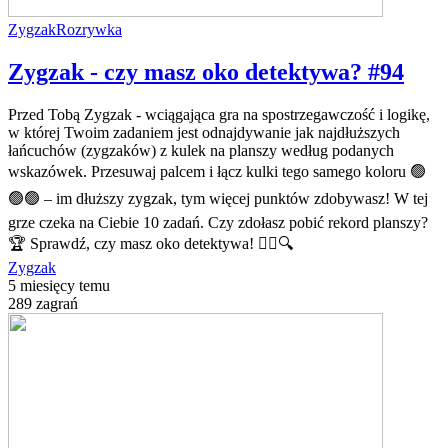
Zygzak
Rozrywka
Zygzak - czy masz oko detektywa? #94
Przed Tobą Zygzak - wciągająca gra na spostrzegawczość i logikę,
w której Twoim zadaniem jest odnajdywanie jak najdłuższych
łańcuchów (zygzaków) z kulek na planszy według podanych
wskazówek. Przesuwaj palcem i łącz kulki tego samego koloru 🟢
🟢🟢 – im dłuższy zygzak, tym więcej punktów zdobywasz! W tej
grze czeka na Ciebie 10 zadań. Czy zdołasz pobić rekord planszy?
🏆 Sprawdź, czy masz oko detektywa! 🕵️‍♂️🔍
Zygzak
5 miesięcy temu
289 zagrań