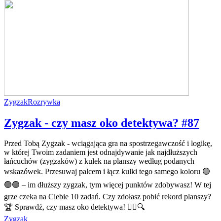
Zygzak
Rozrywka
Zygzak - czy masz oko detektywa? #87
Przed Tobą Zygzak - wciągająca gra na spostrzegawczość i logikę,
w której Twoim zadaniem jest odnajdywanie jak najdłuższych
łańcuchów (zygzaków) z kulek na planszy według podanych
wskazówek. Przesuwaj palcem i łącz kulki tego samego koloru 🟢
🟢🟢 – im dłuższy zygzak, tym więcej punktów zdobywasz! W tej
grze czeka na Ciebie 10 zadań. Czy zdołasz pobić rekord planszy?
🏆 Sprawdź, czy masz oko detektywa! 🕵️‍♂️🔍
Zygzak