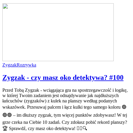
Zygzak
Rozrywka
Zygzak - czy masz oko detektywa? #100
Przed Tobą Zygzak - wciągająca gra na spostrzegawczość i logikę,
w której Twoim zadaniem jest odnajdywanie jak najdłuższych
łańcuchów (zygzaków) z kulek na planszy według podanych
wskazówek. Przesuwaj palcem i łącz kulki tego samego koloru 🟢
🟢🟢 – im dłuższy zygzak, tym więcej punktów zdobywasz! W tej
grze czeka na Ciebie 10 zadań. Czy zdołasz pobić rekord planszy?
🏆 Sprawdź, czy masz oko detektywa! 🕵️‍♂️🔍