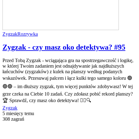
Zygzak
Rozrywka
Zygzak - czy masz oko detektywa? #95
Przed Tobą Zygzak - wciągająca gra na spostrzegawczość i logikę,
w której Twoim zadaniem jest odnajdywanie jak najdłuższych
łańcuchów (zygzaków) z kulek na planszy według podanych
wskazówek. Przesuwaj palcem i łącz kulki tego samego koloru 🟢
🟢🟢 – im dłuższy zygzak, tym więcej punktów zdobywasz! W tej
grze czeka na Ciebie 10 zadań. Czy zdołasz pobić rekord planszy?
🏆 Sprawdź, czy masz oko detektywa! 🕵️‍♂️🔍
Zygzak
5 miesięcy temu
308 zagrań