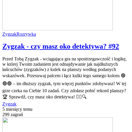
Zygzak
Rozrywka
Zygzak - czy masz oko detektywa? #92
Przed Tobą Zygzak - wciągająca gra na spostrzegawczość i logikę,
w której Twoim zadaniem jest odnajdywanie jak najdłuższych
łańcuchów (zygzaków) z kulek na planszy według podanych
wskazówek. Przesuwaj palcem i łącz kulki tego samego koloru 🟢
🟢🟢 – im dłuższy zygzak, tym więcej punktów zdobywasz! W tej
grze czeka na Ciebie 10 zadań. Czy zdołasz pobić rekord planszy?
🏆 Sprawdź, czy masz oko detektywa! 🕵️‍♂️🔍
Zygzak
5 miesięcy temu
299 zagrań