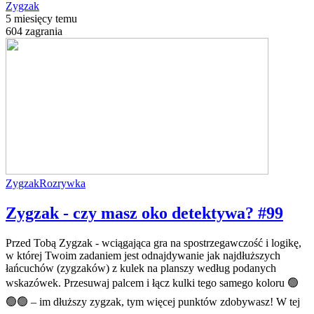
Zygzak
5 miesięcy temu
604 zagrania
Zygzak
Rozrywka
Zygzak - czy masz oko detektywa? #99
Przed Tobą Zygzak - wciągająca gra na spostrzegawczość i logikę,
w której Twoim zadaniem jest odnajdywanie jak najdłuższych
łańcuchów (zygzaków) z kulek na planszy według podanych
wskazówek. Przesuwaj palcem i łącz kulki tego samego koloru 🟢
🟢🟢 – im dłuższy zygzak, tym więcej punktów zdobywasz! W tej