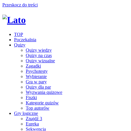
Przeskocz do treści
TOP
Poczekalnia
Quizy
Quizy wiedzy
Quizy na czas
Quizy wizualne
Zagadki
Psychotesty
Wybieranie
Gra w pary
Quizy dla par
Wyzwania quizowe
Fiszki
Kategorie quizów
Top autorów
Gry logiczne
Znajdź 3
Eureka
Sekwencja