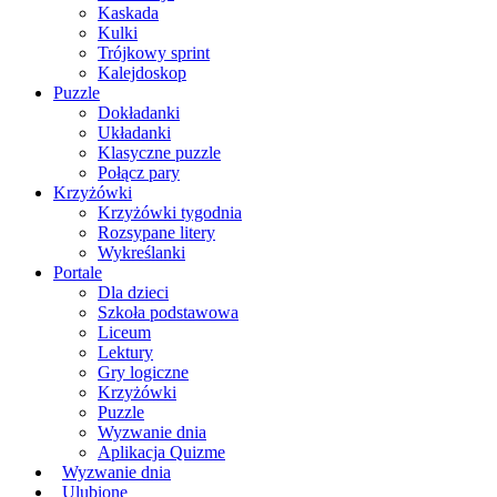
Kaskada
Kulki
Trójkowy sprint
Kalejdoskop
Puzzle
Dokładanki
Układanki
Klasyczne puzzle
Połącz pary
Krzyżówki
Krzyżówki tygodnia
Rozsypane litery
Wykreślanki
Portale
Dla dzieci
Szkoła podstawowa
Liceum
Lektury
Gry logiczne
Krzyżówki
Puzzle
Wyzwanie dnia
Aplikacja Quizme
Wyzwanie dnia
Ulubione