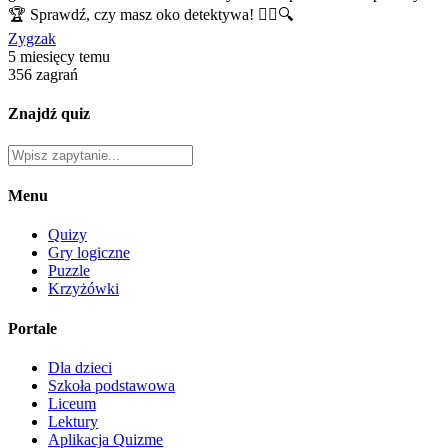
🏆 Sprawdź, czy masz oko detektywa! 🕵️‍♂️🔍
Zygzak
5 miesięcy temu
356 zagrań
Znajdź quiz
Menu
Quizy
Gry logiczne
Puzzle
Krzyżówki
Portale
Dla dzieci
Szkoła podstawowa
Liceum
Lektury
Aplikacja Quizme