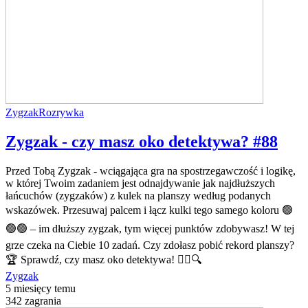
Zygzak
Rozrywka
Zygzak - czy masz oko detektywa? #88
Przed Tobą Zygzak - wciągająca gra na spostrzegawczość i logikę,
w której Twoim zadaniem jest odnajdywanie jak najdłuższych
łańcuchów (zygzaków) z kulek na planszy według podanych
wskazówek. Przesuwaj palcem i łącz kulki tego samego koloru 🟢
🟢🟢 – im dłuższy zygzak, tym więcej punktów zdobywasz! W tej
grze czeka na Ciebie 10 zadań. Czy zdołasz pobić rekord planszy?
🏆 Sprawdź, czy masz oko detektywa! 🕵️‍♂️🔍
Zygzak
5 miesięcy temu
342 zagrania