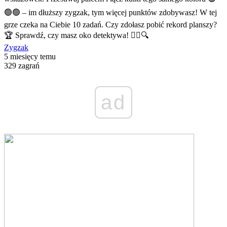
🟢🟢 – im dłuższy zygzak, tym więcej punktów zdobywasz! W tej
grze czeka na Ciebie 10 zadań. Czy zdołasz pobić rekord planszy?
🏆 Sprawdź, czy masz oko detektywa! 🕵️‍♂️🔍
Zygzak
5 miesięcy temu
329 zagrań
ad