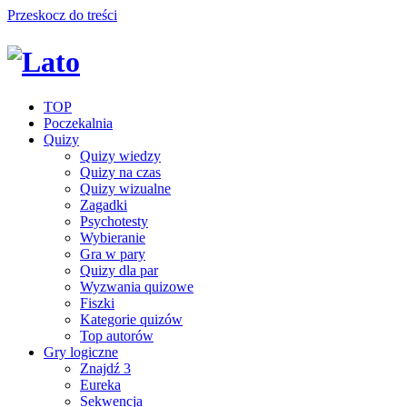
Przeskocz do treści
TOP
Poczekalnia
Quizy
Quizy wiedzy
Quizy na czas
Quizy wizualne
Zagadki
Psychotesty
Wybieranie
Gra w pary
Quizy dla par
Wyzwania quizowe
Fiszki
Kategorie quizów
Top autorów
Gry logiczne
Znajdź 3
Eureka
Sekwencja