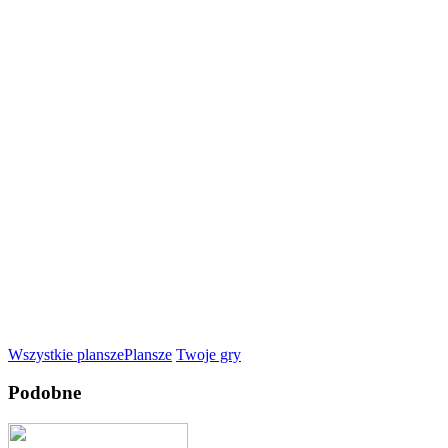
Wszystkie plansze
Plansze
Twoje gry
Podobne