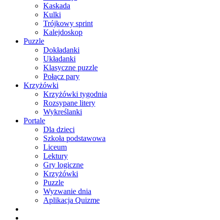
Kaskada
Kulki
Trójkowy sprint
Kalejdoskop
Puzzle
Dokładanki
Układanki
Klasyczne puzzle
Połącz pary
Krzyżówki
Krzyżówki tygodnia
Rozsypane litery
Wykreślanki
Portale
Dla dzieci
Szkoła podstawowa
Liceum
Lektury
Gry logiczne
Krzyżówki
Puzzle
Wyzwanie dnia
Aplikacja Quizme