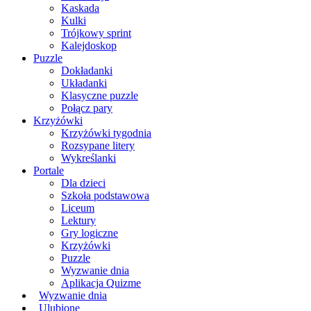
Kaskada
Kulki
Trójkowy sprint
Kalejdoskop
Puzzle
Dokładanki
Układanki
Klasyczne puzzle
Połącz pary
Krzyżówki
Krzyżówki tygodnia
Rozsypane litery
Wykreślanki
Portale
Dla dzieci
Szkoła podstawowa
Liceum
Lektury
Gry logiczne
Krzyżówki
Puzzle
Wyzwanie dnia
Aplikacja Quizme
Wyzwanie dnia
Ulubione