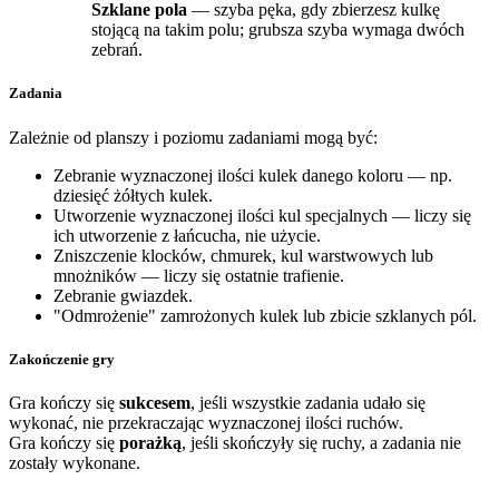
Szklane pola
— szyba pęka, gdy zbierzesz kulkę
stojącą na takim polu; grubsza szyba wymaga dwóch
zebrań.
Zadania
Zależnie od planszy i poziomu zadaniami mogą być:
Zebranie wyznaczonej ilości kulek danego koloru — np.
dziesięć żółtych kulek.
Utworzenie wyznaczonej ilości kul specjalnych — liczy się
ich utworzenie z łańcucha, nie użycie.
Zniszczenie klocków, chmurek, kul warstwowych lub
mnożników — liczy się ostatnie trafienie.
Zebranie gwiazdek.
"Odmrożenie" zamrożonych kulek lub zbicie szklanych pól.
Zakończenie gry
Gra kończy się
sukcesem
, jeśli wszystkie zadania udało się
wykonać, nie przekraczając wyznaczonej ilości ruchów.
Gra kończy się
porażką
, jeśli skończyły się ruchy, a zadania nie
zostały wykonane.