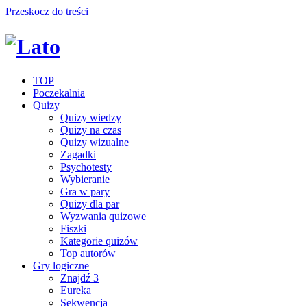
Przeskocz do treści
TOP
Poczekalnia
Quizy
Quizy wiedzy
Quizy na czas
Quizy wizualne
Zagadki
Psychotesty
Wybieranie
Gra w pary
Quizy dla par
Wyzwania quizowe
Fiszki
Kategorie quizów
Top autorów
Gry logiczne
Znajdź 3
Eureka
Sekwencja