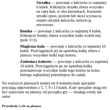
Strzałka
— powstaje z łańcucha co najmniej
6 kulek. Kliknięcie strzałki zbiera wszystko
na całej linii, w obu kierunkach. Kierunek
strzałki (pion, poziom lub skos) wyznacza
ostatni odcinek łańcucha, którym ją
utworzono.
Bomba
— powstaje z łańcucha co najmniej 8 kulek.
Kliknięcie bomby zbiera wszystkie kulki wokół niej
(pole 3×3).
Magiczna kula
— powstaje z łańcucha co najmniej 10
kulek. Przeciągnięcie jej na sąsiednią kulkę zbiera z
planszy wszystkie kulki tego koloru.
Zmieniacz kolorów
— powstaje z łańcucha co najmniej
16 kulek. Przeciągnięcie go na sąsiednią kulkę
przemalowuje wszystkie kulki tego koloru na kolor,
którego najbardziej potrzebujesz do zadań.
Na węższych planszach (mniej niż 8 kolumn) kule specjalne
powstają odpowiednio z 5, 7, 9 i 13 kulek. Kule specjalne mogą też
być ustawione na planszy od początku gry — działają wtedy tak
samo.
Przeszkody i cele na planszy