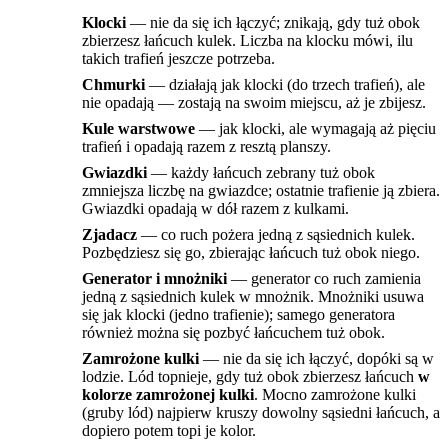
Klocki
— nie da się ich łączyć; znikają, gdy tuż obok
zbierzesz łańcuch kulek. Liczba na klocku mówi, ilu
takich trafień jeszcze potrzeba.
Chmurki
— działają jak klocki (do trzech trafień), ale
nie opadają — zostają na swoim miejscu, aż je zbijesz.
Kule warstwowe
— jak klocki, ale wymagają aż pięciu
trafień i opadają razem z resztą planszy.
Gwiazdki
— każdy łańcuch zebrany tuż obok
zmniejsza liczbę na gwiazdce; ostatnie trafienie ją zbiera.
Gwiazdki opadają w dół razem z kulkami.
Zjadacz
— co ruch pożera jedną z sąsiednich kulek.
Pozbędziesz się go, zbierając łańcuch tuż obok niego.
Generator i mnożniki
— generator co ruch zamienia
jedną z sąsiednich kulek w mnożnik. Mnożniki usuwa
się jak klocki (jedno trafienie); samego generatora
również można się pozbyć łańcuchem tuż obok.
Zamrożone kulki
— nie da się ich łączyć, dopóki są w
lodzie. Lód topnieje, gdy tuż obok zbierzesz łańcuch
w
kolorze zamrożonej kulki
. Mocno zamrożone kulki
(gruby lód) najpierw kruszy dowolny sąsiedni łańcuch, a
dopiero potem topi je kolor.