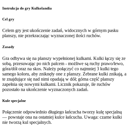
Instrukcja do gry Kulkolandia
Cel gry
Celem gry jest ukończenie zadań, widocznych w górnym pasku
planszy, nie przekraczając wyznaczonej ilości ruchów.
Zasady
Gra odbywa się na planszy wypełnionej kulkami. Kulki łączy się ze
sobą, przesuwając po nich palcem - możliwe są ruchy prawo/lewo,
góra/dół oraz na skos. Należy połączyć co najmniej 3 kulki tego
samego koloru, aby zniknęły one z planszy. Zebrane kulki znikają, a
te znajdujące się nad nimi opadają w dół; górna część planszy
zapełnia się nowymi kulkami. Licznik pokazuje, ile ruchów
pozostało na ukończenie wyznaczonych zadań.
Kule specjalne
Połączenie odpowiednio długiego łańcucha tworzy kulę specjalną
— powstaje ona na ostatniej kulce łańcucha. Uwaga: czarne kulki
nie tworzą kul specjalnych.