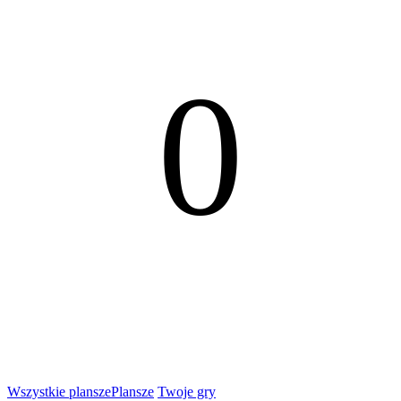
0
Wszystkie plansze
Plansze
Twoje gry