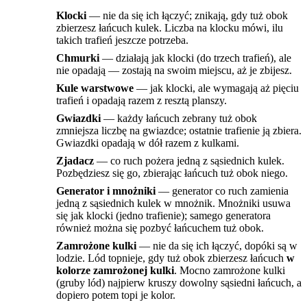
Klocki
— nie da się ich łączyć; znikają, gdy tuż obok
zbierzesz łańcuch kulek. Liczba na klocku mówi, ilu
takich trafień jeszcze potrzeba.
Chmurki
— działają jak klocki (do trzech trafień), ale
nie opadają — zostają na swoim miejscu, aż je zbijesz.
Kule warstwowe
— jak klocki, ale wymagają aż pięciu
trafień i opadają razem z resztą planszy.
Gwiazdki
— każdy łańcuch zebrany tuż obok
zmniejsza liczbę na gwiazdce; ostatnie trafienie ją zbiera.
Gwiazdki opadają w dół razem z kulkami.
Zjadacz
— co ruch pożera jedną z sąsiednich kulek.
Pozbędziesz się go, zbierając łańcuch tuż obok niego.
Generator i mnożniki
— generator co ruch zamienia
jedną z sąsiednich kulek w mnożnik. Mnożniki usuwa
się jak klocki (jedno trafienie); samego generatora
również można się pozbyć łańcuchem tuż obok.
Zamrożone kulki
— nie da się ich łączyć, dopóki są w
lodzie. Lód topnieje, gdy tuż obok zbierzesz łańcuch
w
kolorze zamrożonej kulki
. Mocno zamrożone kulki
(gruby lód) najpierw kruszy dowolny sąsiedni łańcuch, a
dopiero potem topi je kolor.