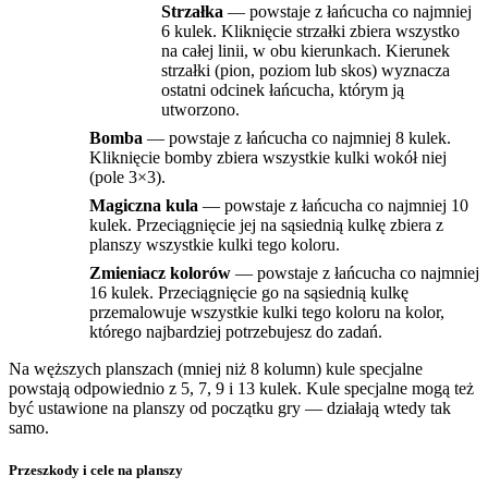
Strzałka
— powstaje z łańcucha co najmniej
6 kulek. Kliknięcie strzałki zbiera wszystko
na całej linii, w obu kierunkach. Kierunek
strzałki (pion, poziom lub skos) wyznacza
ostatni odcinek łańcucha, którym ją
utworzono.
Bomba
— powstaje z łańcucha co najmniej 8 kulek.
Kliknięcie bomby zbiera wszystkie kulki wokół niej
(pole 3×3).
Magiczna kula
— powstaje z łańcucha co najmniej 10
kulek. Przeciągnięcie jej na sąsiednią kulkę zbiera z
planszy wszystkie kulki tego koloru.
Zmieniacz kolorów
— powstaje z łańcucha co najmniej
16 kulek. Przeciągnięcie go na sąsiednią kulkę
przemalowuje wszystkie kulki tego koloru na kolor,
którego najbardziej potrzebujesz do zadań.
Na węższych planszach (mniej niż 8 kolumn) kule specjalne
powstają odpowiednio z 5, 7, 9 i 13 kulek. Kule specjalne mogą też
być ustawione na planszy od początku gry — działają wtedy tak
samo.
Przeszkody i cele na planszy