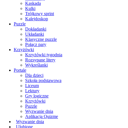
Kaskada
Kulki
Trójkowy sprint
Kalejdoskop
Puzzle
Dokładanki
Układanki
Klasyczne puzzle
Połącz pary
Krzyżówki
Krzyżówki tygodnia
Rozsypane litery
Wykreślanki
Portale
Dla dzieci
Szkoła podstawowa
Liceum
Lektury
Gry logiczne
Krzyżówki
Puzzle
Wyzwanie dnia
Aplikacja Quizme
Wyzwanie dnia
Ulubione