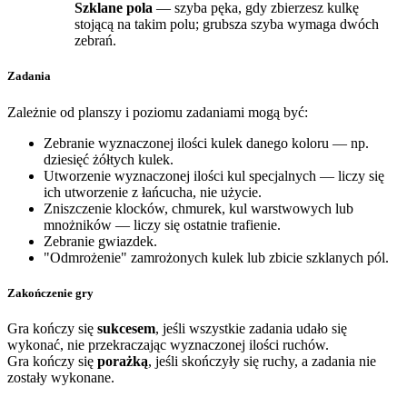
Szklane pola
— szyba pęka, gdy zbierzesz kulkę
stojącą na takim polu; grubsza szyba wymaga dwóch
zebrań.
Zadania
Zależnie od planszy i poziomu zadaniami mogą być:
Zebranie wyznaczonej ilości kulek danego koloru — np.
dziesięć żółtych kulek.
Utworzenie wyznaczonej ilości kul specjalnych — liczy się
ich utworzenie z łańcucha, nie użycie.
Zniszczenie klocków, chmurek, kul warstwowych lub
mnożników — liczy się ostatnie trafienie.
Zebranie gwiazdek.
"Odmrożenie" zamrożonych kulek lub zbicie szklanych pól.
Zakończenie gry
Gra kończy się
sukcesem
, jeśli wszystkie zadania udało się
wykonać, nie przekraczając wyznaczonej ilości ruchów.
Gra kończy się
porażką
, jeśli skończyły się ruchy, a zadania nie
zostały wykonane.