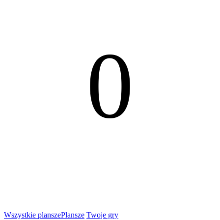
0
Wszystkie plansze
Plansze
Twoje gry