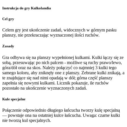
Instrukcja do gry Kulkolandia
Cel gry
Celem gry jest ukończenie zadań, widocznych w górnym pasku
planszy, nie przekraczając wyznaczonej ilości ruchów.
Zasady
Gra odbywa się na planszy wypełnionej kulkami. Kulki łączy się ze
sobą, przesuwając po nich palcem - możliwe są ruchy prawo/lewo,
góra/dół oraz na skos. Należy połączyć co najmniej 3 kulki tego
samego koloru, aby zniknęły one z planszy. Zebrane kulki znikają, a
te znajdujące się nad nimi opadają w dół; górna część planszy
zapełnia się nowymi kulkami. Licznik pokazuje, ile ruchów
pozostało na ukończenie wyznaczonych zadań.
Kule specjalne
Połączenie odpowiednio długiego łańcucha tworzy kulę specjalną
— powstaje ona na ostatniej kulce łańcucha. Uwaga: czarne kulki
nie tworzą kul specjalnych.