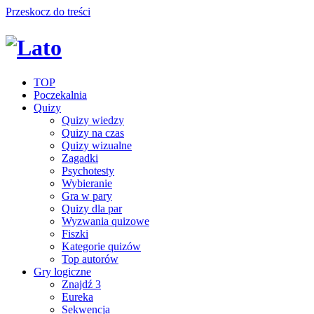
Przeskocz do treści
TOP
Poczekalnia
Quizy
Quizy wiedzy
Quizy na czas
Quizy wizualne
Zagadki
Psychotesty
Wybieranie
Gra w pary
Quizy dla par
Wyzwania quizowe
Fiszki
Kategorie quizów
Top autorów
Gry logiczne
Znajdź 3
Eureka
Sekwencja