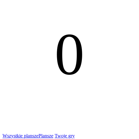
0
Wszystkie plansze
Plansze
Twoje gry