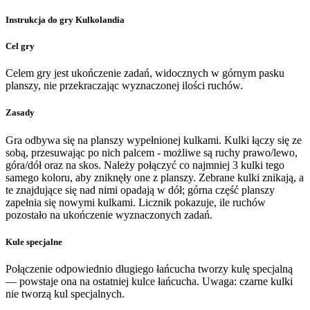
Instrukcja do gry Kulkolandia
Cel gry
Celem gry jest ukończenie zadań, widocznych w górnym pasku
planszy, nie przekraczając wyznaczonej ilości ruchów.
Zasady
Gra odbywa się na planszy wypełnionej kulkami. Kulki łączy się ze
sobą, przesuwając po nich palcem - możliwe są ruchy prawo/lewo,
góra/dół oraz na skos. Należy połączyć co najmniej 3 kulki tego
samego koloru, aby zniknęły one z planszy. Zebrane kulki znikają, a
te znajdujące się nad nimi opadają w dół; górna część planszy
zapełnia się nowymi kulkami. Licznik pokazuje, ile ruchów
pozostało na ukończenie wyznaczonych zadań.
Kule specjalne
Połączenie odpowiednio długiego łańcucha tworzy kulę specjalną
— powstaje ona na ostatniej kulce łańcucha. Uwaga: czarne kulki
nie tworzą kul specjalnych.