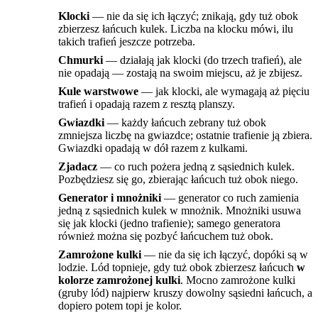
Klocki
— nie da się ich łączyć; znikają, gdy tuż obok
zbierzesz łańcuch kulek. Liczba na klocku mówi, ilu
takich trafień jeszcze potrzeba.
Chmurki
— działają jak klocki (do trzech trafień), ale
nie opadają — zostają na swoim miejscu, aż je zbijesz.
Kule warstwowe
— jak klocki, ale wymagają aż pięciu
trafień i opadają razem z resztą planszy.
Gwiazdki
— każdy łańcuch zebrany tuż obok
zmniejsza liczbę na gwiazdce; ostatnie trafienie ją zbiera.
Gwiazdki opadają w dół razem z kulkami.
Zjadacz
— co ruch pożera jedną z sąsiednich kulek.
Pozbędziesz się go, zbierając łańcuch tuż obok niego.
Generator i mnożniki
— generator co ruch zamienia
jedną z sąsiednich kulek w mnożnik. Mnożniki usuwa
się jak klocki (jedno trafienie); samego generatora
również można się pozbyć łańcuchem tuż obok.
Zamrożone kulki
— nie da się ich łączyć, dopóki są w
lodzie. Lód topnieje, gdy tuż obok zbierzesz łańcuch
w
kolorze zamrożonej kulki
. Mocno zamrożone kulki
(gruby lód) najpierw kruszy dowolny sąsiedni łańcuch, a
dopiero potem topi je kolor.