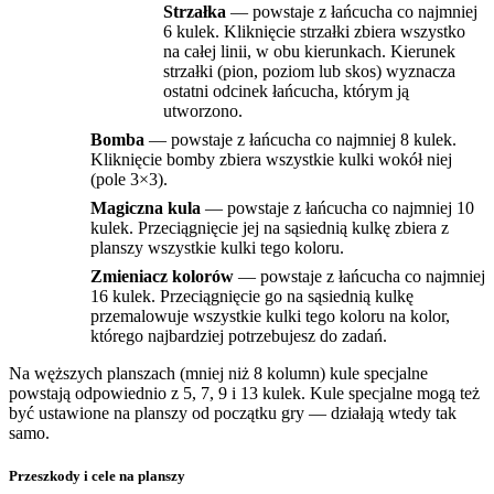
Strzałka
— powstaje z łańcucha co najmniej
6 kulek. Kliknięcie strzałki zbiera wszystko
na całej linii, w obu kierunkach. Kierunek
strzałki (pion, poziom lub skos) wyznacza
ostatni odcinek łańcucha, którym ją
utworzono.
Bomba
— powstaje z łańcucha co najmniej 8 kulek.
Kliknięcie bomby zbiera wszystkie kulki wokół niej
(pole 3×3).
Magiczna kula
— powstaje z łańcucha co najmniej 10
kulek. Przeciągnięcie jej na sąsiednią kulkę zbiera z
planszy wszystkie kulki tego koloru.
Zmieniacz kolorów
— powstaje z łańcucha co najmniej
16 kulek. Przeciągnięcie go na sąsiednią kulkę
przemalowuje wszystkie kulki tego koloru na kolor,
którego najbardziej potrzebujesz do zadań.
Na węższych planszach (mniej niż 8 kolumn) kule specjalne
powstają odpowiednio z 5, 7, 9 i 13 kulek. Kule specjalne mogą też
być ustawione na planszy od początku gry — działają wtedy tak
samo.
Przeszkody i cele na planszy