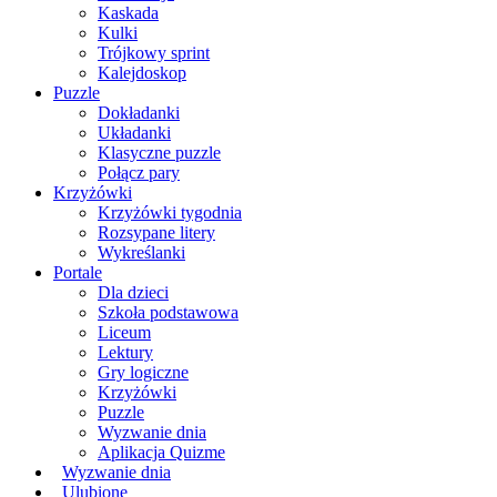
Kaskada
Kulki
Trójkowy sprint
Kalejdoskop
Puzzle
Dokładanki
Układanki
Klasyczne puzzle
Połącz pary
Krzyżówki
Krzyżówki tygodnia
Rozsypane litery
Wykreślanki
Portale
Dla dzieci
Szkoła podstawowa
Liceum
Lektury
Gry logiczne
Krzyżówki
Puzzle
Wyzwanie dnia
Aplikacja Quizme
Wyzwanie dnia
Ulubione