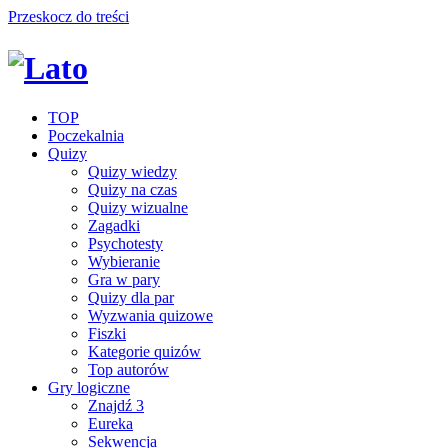
Przeskocz do treści
TOP
Poczekalnia
Quizy
Quizy wiedzy
Quizy na czas
Quizy wizualne
Zagadki
Psychotesty
Wybieranie
Gra w pary
Quizy dla par
Wyzwania quizowe
Fiszki
Kategorie quizów
Top autorów
Gry logiczne
Znajdź 3
Eureka
Sekwencja