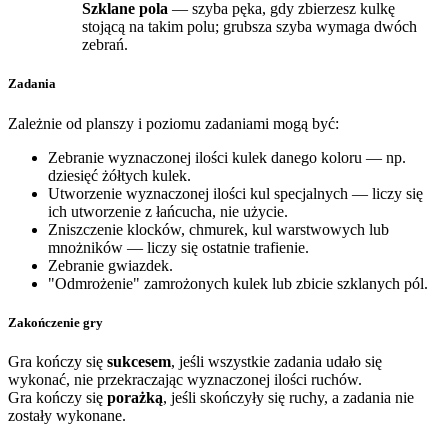
Szklane pola
— szyba pęka, gdy zbierzesz kulkę
stojącą na takim polu; grubsza szyba wymaga dwóch
zebrań.
Zadania
Zależnie od planszy i poziomu zadaniami mogą być:
Zebranie wyznaczonej ilości kulek danego koloru — np.
dziesięć żółtych kulek.
Utworzenie wyznaczonej ilości kul specjalnych — liczy się
ich utworzenie z łańcucha, nie użycie.
Zniszczenie klocków, chmurek, kul warstwowych lub
mnożników — liczy się ostatnie trafienie.
Zebranie gwiazdek.
"Odmrożenie" zamrożonych kulek lub zbicie szklanych pól.
Zakończenie gry
Gra kończy się
sukcesem
, jeśli wszystkie zadania udało się
wykonać, nie przekraczając wyznaczonej ilości ruchów.
Gra kończy się
porażką
, jeśli skończyły się ruchy, a zadania nie
zostały wykonane.