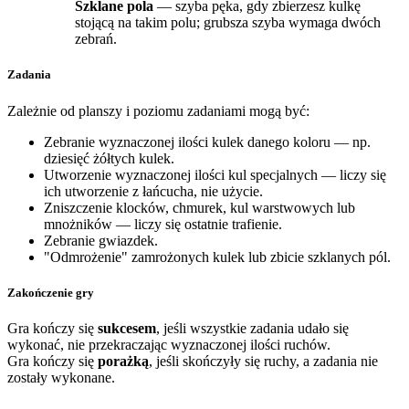
Szklane pola
— szyba pęka, gdy zbierzesz kulkę
stojącą na takim polu; grubsza szyba wymaga dwóch
zebrań.
Zadania
Zależnie od planszy i poziomu zadaniami mogą być:
Zebranie wyznaczonej ilości kulek danego koloru — np.
dziesięć żółtych kulek.
Utworzenie wyznaczonej ilości kul specjalnych — liczy się
ich utworzenie z łańcucha, nie użycie.
Zniszczenie klocków, chmurek, kul warstwowych lub
mnożników — liczy się ostatnie trafienie.
Zebranie gwiazdek.
"Odmrożenie" zamrożonych kulek lub zbicie szklanych pól.
Zakończenie gry
Gra kończy się
sukcesem
, jeśli wszystkie zadania udało się
wykonać, nie przekraczając wyznaczonej ilości ruchów.
Gra kończy się
porażką
, jeśli skończyły się ruchy, a zadania nie
zostały wykonane.