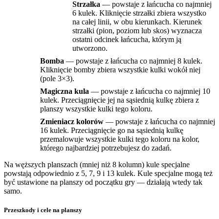
Strzałka
— powstaje z łańcucha co najmniej
6 kulek. Kliknięcie strzałki zbiera wszystko
na całej linii, w obu kierunkach. Kierunek
strzałki (pion, poziom lub skos) wyznacza
ostatni odcinek łańcucha, którym ją
utworzono.
Bomba
— powstaje z łańcucha co najmniej 8 kulek.
Kliknięcie bomby zbiera wszystkie kulki wokół niej
(pole 3×3).
Magiczna kula
— powstaje z łańcucha co najmniej 10
kulek. Przeciągnięcie jej na sąsiednią kulkę zbiera z
planszy wszystkie kulki tego koloru.
Zmieniacz kolorów
— powstaje z łańcucha co najmniej
16 kulek. Przeciągnięcie go na sąsiednią kulkę
przemalowuje wszystkie kulki tego koloru na kolor,
którego najbardziej potrzebujesz do zadań.
Na węższych planszach (mniej niż 8 kolumn) kule specjalne
powstają odpowiednio z 5, 7, 9 i 13 kulek. Kule specjalne mogą też
być ustawione na planszy od początku gry — działają wtedy tak
samo.
Przeszkody i cele na planszy