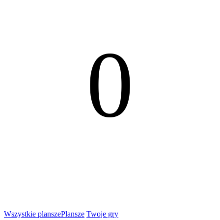
0
Wszystkie plansze
Plansze
Twoje gry