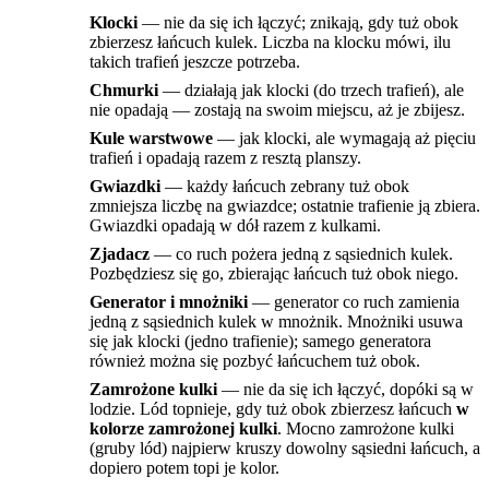
Klocki
— nie da się ich łączyć; znikają, gdy tuż obok
zbierzesz łańcuch kulek. Liczba na klocku mówi, ilu
takich trafień jeszcze potrzeba.
Chmurki
— działają jak klocki (do trzech trafień), ale
nie opadają — zostają na swoim miejscu, aż je zbijesz.
Kule warstwowe
— jak klocki, ale wymagają aż pięciu
trafień i opadają razem z resztą planszy.
Gwiazdki
— każdy łańcuch zebrany tuż obok
zmniejsza liczbę na gwiazdce; ostatnie trafienie ją zbiera.
Gwiazdki opadają w dół razem z kulkami.
Zjadacz
— co ruch pożera jedną z sąsiednich kulek.
Pozbędziesz się go, zbierając łańcuch tuż obok niego.
Generator i mnożniki
— generator co ruch zamienia
jedną z sąsiednich kulek w mnożnik. Mnożniki usuwa
się jak klocki (jedno trafienie); samego generatora
również można się pozbyć łańcuchem tuż obok.
Zamrożone kulki
— nie da się ich łączyć, dopóki są w
lodzie. Lód topnieje, gdy tuż obok zbierzesz łańcuch
w
kolorze zamrożonej kulki
. Mocno zamrożone kulki
(gruby lód) najpierw kruszy dowolny sąsiedni łańcuch, a
dopiero potem topi je kolor.