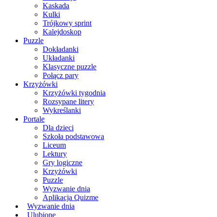
Kaskada
Kulki
Trójkowy sprint
Kalejdoskop
Puzzle
Dokładanki
Układanki
Klasyczne puzzle
Połącz pary
Krzyżówki
Krzyżówki tygodnia
Rozsypane litery
Wykreślanki
Portale
Dla dzieci
Szkoła podstawowa
Liceum
Lektury
Gry logiczne
Krzyżówki
Puzzle
Wyzwanie dnia
Aplikacja Quizme
Wyzwanie dnia
Ulubione