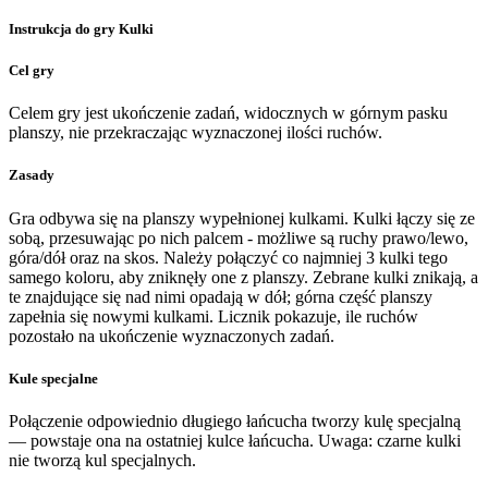
Instrukcja do gry Kulki
Cel gry
Celem gry jest ukończenie zadań, widocznych w górnym pasku
planszy, nie przekraczając wyznaczonej ilości ruchów.
Zasady
Gra odbywa się na planszy wypełnionej kulkami. Kulki łączy się ze
sobą, przesuwając po nich palcem - możliwe są ruchy prawo/lewo,
góra/dół oraz na skos. Należy połączyć co najmniej 3 kulki tego
samego koloru, aby zniknęły one z planszy. Zebrane kulki znikają, a
te znajdujące się nad nimi opadają w dół; górna część planszy
zapełnia się nowymi kulkami. Licznik pokazuje, ile ruchów
pozostało na ukończenie wyznaczonych zadań.
Kule specjalne
Połączenie odpowiednio długiego łańcucha tworzy kulę specjalną
— powstaje ona na ostatniej kulce łańcucha. Uwaga: czarne kulki
nie tworzą kul specjalnych.