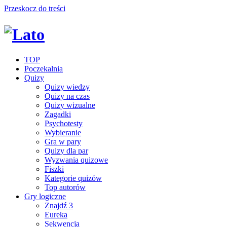
Przeskocz do treści
TOP
Poczekalnia
Quizy
Quizy wiedzy
Quizy na czas
Quizy wizualne
Zagadki
Psychotesty
Wybieranie
Gra w pary
Quizy dla par
Wyzwania quizowe
Fiszki
Kategorie quizów
Top autorów
Gry logiczne
Znajdź 3
Eureka
Sekwencja