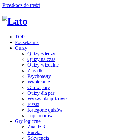
Przeskocz do treści
TOP
Poczekalnia
Quizy
Quizy wiedzy
Quizy na czas
Quizy wizualne
Zagadki
Psychotesty
Wybieranie
Gra w pary
Quizy dla par
Wyzwania quizowe
Fiszki
Kategorie quizów
Top autorów
Gry logiczne
Znajdź 3
Eureka
Sekwencja