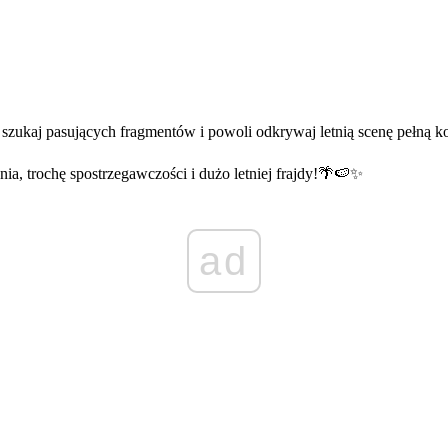
ukaj pasujących fragmentów i powoli odkrywaj letnią scenę pełną kol
a, trochę spostrzegawczości i dużo letniej frajdy!🌴🍉✨
ad