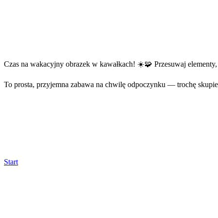
Czas na wakacyjny obrazek w kawałkach! ☀️🧩 Przesuwaj elementy, sz
To prosta, przyjemna zabawa na chwilę odpoczynku — trochę skupieni
Start