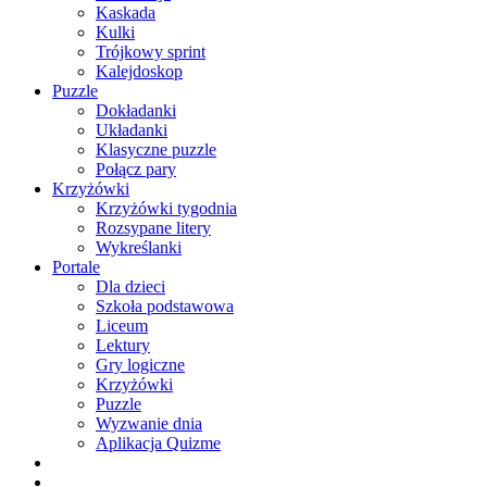
Kaskada
Kulki
Trójkowy sprint
Kalejdoskop
Puzzle
Dokładanki
Układanki
Klasyczne puzzle
Połącz pary
Krzyżówki
Krzyżówki tygodnia
Rozsypane litery
Wykreślanki
Portale
Dla dzieci
Szkoła podstawowa
Liceum
Lektury
Gry logiczne
Krzyżówki
Puzzle
Wyzwanie dnia
Aplikacja Quizme