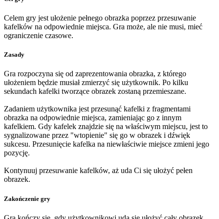
Celem gry jest ułożenie pełnego obrazka poprzez przesuwanie
kafelków na odpowiednie miejsca. Gra może, ale nie musi, mieć
ograniczenie czasowe.
Zasady
Gra rozpoczyna się od zaprezentowania obrazka, z którego
ułożeniem będzie musiał zmierzyć się użytkownik. Po kilku
sekundach kafelki tworzące obrazek zostaną przemieszane.
Zadaniem użytkownika jest przesunąć kafelki z fragmentami
obrazka na odpowiednie miejsca, zamieniając go z innym
kafelkiem. Gdy kafelek znajdzie się na właściwym miejscu, jest to
sygnalizowane przez "wtopienie" się go w obrazek i dźwięk
sukcesu. Przesunięcie kafelka na niewłaściwie miejsce zmieni jego
pozycję.
Kontynuuj przesuwanie kafelków, aż uda Ci się ułożyć pełen
obrazek.
Zakończenie gry
Gra kończy się, gdy użytkownikowi uda się ułożyć cały obrazek.