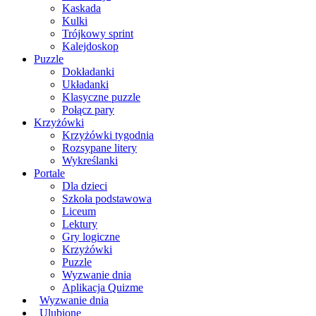
Kaskada
Kulki
Trójkowy sprint
Kalejdoskop
Puzzle
Dokładanki
Układanki
Klasyczne puzzle
Połącz pary
Krzyżówki
Krzyżówki tygodnia
Rozsypane litery
Wykreślanki
Portale
Dla dzieci
Szkoła podstawowa
Liceum
Lektury
Gry logiczne
Krzyżówki
Puzzle
Wyzwanie dnia
Aplikacja Quizme
Wyzwanie dnia
Ulubione