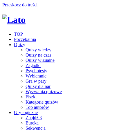
Przeskocz do treści
TOP
Poczekalnia
Quizy
Quizy wiedzy
Quizy na czas
Quizy wizualne
Zagadki
Psychotesty
Wybieranie
Gra w pary
Quizy dla par
Wyzwania quizowe
Fiszki
Kategorie quizów
Top autorów
Gry logiczne
Znajdź 3
Eureka
Sekwencja