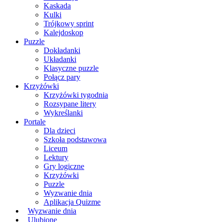
Kaskada
Kulki
Trójkowy sprint
Kalejdoskop
Puzzle
Dokładanki
Układanki
Klasyczne puzzle
Połącz pary
Krzyżówki
Krzyżówki tygodnia
Rozsypane litery
Wykreślanki
Portale
Dla dzieci
Szkoła podstawowa
Liceum
Lektury
Gry logiczne
Krzyżówki
Puzzle
Wyzwanie dnia
Aplikacja Quizme
Wyzwanie dnia
Ulubione