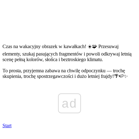
Czas na wakacyjny obrazek w kawałkach! ☀️🧩 Przesuwaj
elementy, szukaj pasujących fragmentów i powoli odkrywaj letnią
scenę pełną kolorów, słońca i beztroskiego klimatu.
To prosta, przyjemna zabawa na chwilę odpoczynku — trochę
skupienia, trochę spostrzegawczości i dużo letniej frajdy!🌴🍉✨
ad
Start