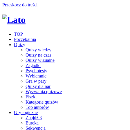
Przeskocz do treści
TOP
Poczekalnia
Quizy
Quizy wiedzy
Quizy na czas
Quizy wizualne
Zagadki
Psychotesty
Wybieranie
Gra w pary
Quizy dla par
Wyzwania quizowe
Fiszki
Kategorie quizów
Top autorów
Gry logiczne
Znajdź 3
Eureka
Sekwencja