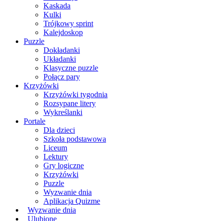
Kaskada
Kulki
Trójkowy sprint
Kalejdoskop
Puzzle
Dokładanki
Układanki
Klasyczne puzzle
Połącz pary
Krzyżówki
Krzyżówki tygodnia
Rozsypane litery
Wykreślanki
Portale
Dla dzieci
Szkoła podstawowa
Liceum
Lektury
Gry logiczne
Krzyżówki
Puzzle
Wyzwanie dnia
Aplikacja Quizme
Wyzwanie dnia
Ulubione