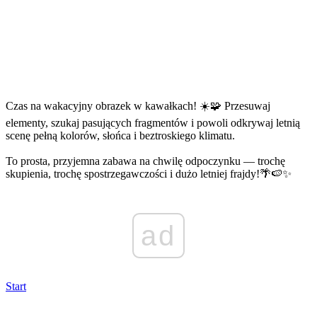
Czas na wakacyjny obrazek w kawałkach! ☀️🧩 Przesuwaj
elementy, szukaj pasujących fragmentów i powoli odkrywaj letnią
scenę pełną kolorów, słońca i beztroskiego klimatu.
To prosta, przyjemna zabawa na chwilę odpoczynku — trochę
skupienia, trochę spostrzegawczości i dużo letniej frajdy!🌴🍉✨
ad
Start