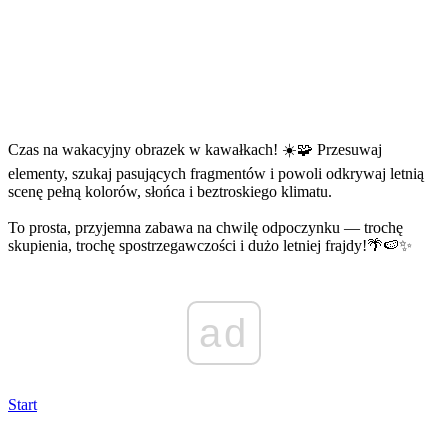
Czas na wakacyjny obrazek w kawałkach! ☀️🧩 Przesuwaj
elementy, szukaj pasujących fragmentów i powoli odkrywaj letnią
scenę pełną kolorów, słońca i beztroskiego klimatu.
To prosta, przyjemna zabawa na chwilę odpoczynku — trochę
skupienia, trochę spostrzegawczości i dużo letniej frajdy!🌴🍉✨
ad
Start