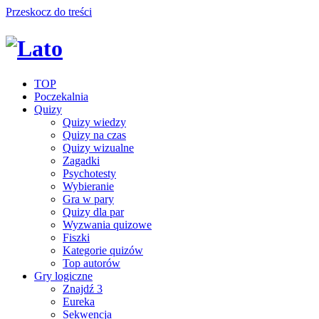
Przeskocz do treści
TOP
Poczekalnia
Quizy
Quizy wiedzy
Quizy na czas
Quizy wizualne
Zagadki
Psychotesty
Wybieranie
Gra w pary
Quizy dla par
Wyzwania quizowe
Fiszki
Kategorie quizów
Top autorów
Gry logiczne
Znajdź 3
Eureka
Sekwencja