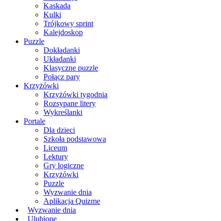
Kaskada
Kulki
Trójkowy sprint
Kalejdoskop
Puzzle
Dokładanki
Układanki
Klasyczne puzzle
Połącz pary
Krzyżówki
Krzyżówki tygodnia
Rozsypane litery
Wykreślanki
Portale
Dla dzieci
Szkoła podstawowa
Liceum
Lektury
Gry logiczne
Krzyżówki
Puzzle
Wyzwanie dnia
Aplikacja Quizme
Wyzwanie dnia
Ulubione