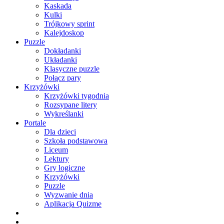
Kaskada
Kulki
Trójkowy sprint
Kalejdoskop
Puzzle
Dokładanki
Układanki
Klasyczne puzzle
Połącz pary
Krzyżówki
Krzyżówki tygodnia
Rozsypane litery
Wykreślanki
Portale
Dla dzieci
Szkoła podstawowa
Liceum
Lektury
Gry logiczne
Krzyżówki
Puzzle
Wyzwanie dnia
Aplikacja Quizme