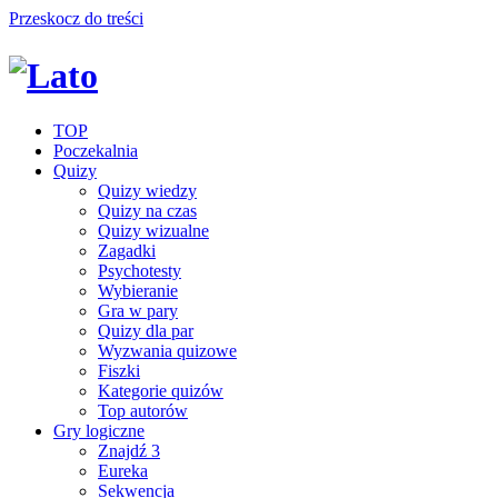
Przeskocz do treści
TOP
Poczekalnia
Quizy
Quizy wiedzy
Quizy na czas
Quizy wizualne
Zagadki
Psychotesty
Wybieranie
Gra w pary
Quizy dla par
Wyzwania quizowe
Fiszki
Kategorie quizów
Top autorów
Gry logiczne
Znajdź 3
Eureka
Sekwencja