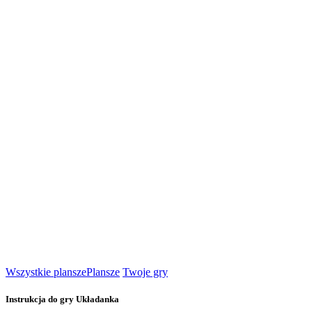
Wszystkie plansze
Plansze
Twoje gry
Instrukcja do gry Układanka