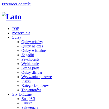
Przeskocz do treści
TOP
Poczekalnia
Quizy
Quizy wiedzy
Quizy na czas
Quizy wizualne
Zagadki
Psychotesty
Wybieranie
Gra w pary
Quizy dla par
Wyzwania quizowe
Fiszki
Kategorie quizów
Top autorów
Gry logiczne
Znajdź 3
Eureka
Sekwencja