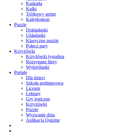
Kaskada
Kulki
Trójkowy sprint
Kalejdoskop
Puzzle
Dokładanki
Układanki
Klasyczne puzzle
Połącz pary
Krzyżówki
Krzyżówki tygodnia
Rozsypane litery
Wykreślanki
Portale
Dla dzieci
Szkoła podstawowa
Liceum
Lektury
Gry logiczne
Krzyżówki
Puzzle
Wyzwanie dnia
Aplikacja Quizme