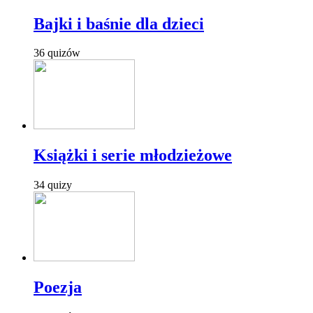
Bajki i baśnie dla dzieci
36 quizów
Książki i serie młodzieżowe
34 quizy
Poezja