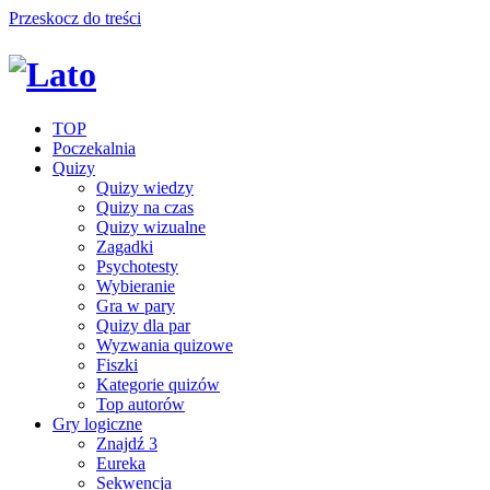
Przeskocz do treści
TOP
Poczekalnia
Quizy
Quizy wiedzy
Quizy na czas
Quizy wizualne
Zagadki
Psychotesty
Wybieranie
Gra w pary
Quizy dla par
Wyzwania quizowe
Fiszki
Kategorie quizów
Top autorów
Gry logiczne
Znajdź 3
Eureka
Sekwencja