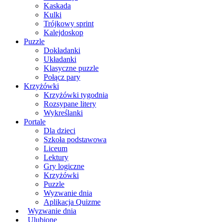
Kaskada
Kulki
Trójkowy sprint
Kalejdoskop
Puzzle
Dokładanki
Układanki
Klasyczne puzzle
Połącz pary
Krzyżówki
Krzyżówki tygodnia
Rozsypane litery
Wykreślanki
Portale
Dla dzieci
Szkoła podstawowa
Liceum
Lektury
Gry logiczne
Krzyżówki
Puzzle
Wyzwanie dnia
Aplikacja Quizme
Wyzwanie dnia
Ulubione