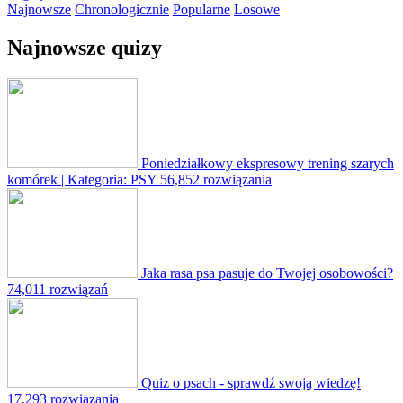
Najnowsze
Chronologicznie
Popularne
Losowe
Najnowsze quizy
Poniedziałkowy ekspresowy trening szarych
komórek | Kategoria: PSY
56,852 rozwiązania
Jaka rasa psa pasuje do Twojej osobowości?
74,011 rozwiązań
Quiz o psach - sprawdź swoją wiedzę!
17,293 rozwiązania