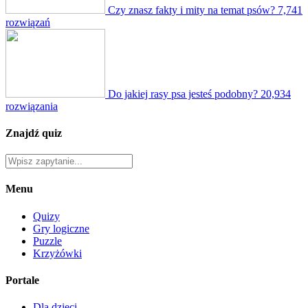
Czy znasz fakty i mity na temat psów?
7,741
rozwiązań
Do jakiej rasy psa jesteś podobny?
20,934
rozwiązania
Znajdź quiz
Menu
Quizy
Gry logiczne
Puzzle
Krzyżówki
Portale
Dla dzieci