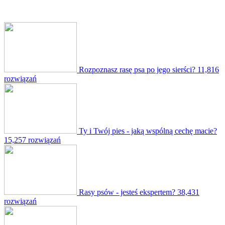
Rozpoznasz rasę psa po jego sierści?
11,816
rozwiązań
Ty i Twój pies - jaką wspólną cechę macie?
15,257 rozwiązań
Rasy psów - jesteś ekspertem?
38,431
rozwiązań