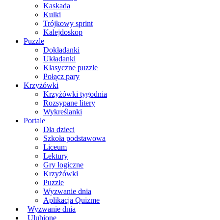
Kaskada
Kulki
Trójkowy sprint
Kalejdoskop
Puzzle
Dokładanki
Układanki
Klasyczne puzzle
Połącz pary
Krzyżówki
Krzyżówki tygodnia
Rozsypane litery
Wykreślanki
Portale
Dla dzieci
Szkoła podstawowa
Liceum
Lektury
Gry logiczne
Krzyżówki
Puzzle
Wyzwanie dnia
Aplikacja Quizme
Wyzwanie dnia
Ulubione