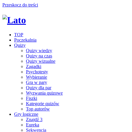
Przeskocz do treści
TOP
Poczekalnia
Quizy
Quizy wiedzy
Quizy na czas
Quizy wizualne
Zagadki
Psychotesty
Wybieranie
Gra w pary
Quizy dla par
Wyzwania quizowe
Fiszki
Kategorie quizów
Top autorów
Gry logiczne
Znajdź 3
Eureka
Sekwencja