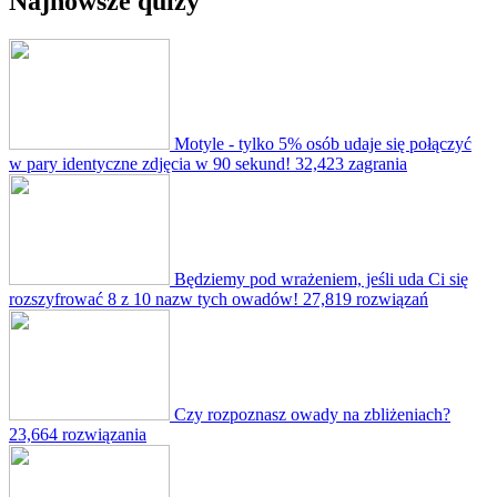
Najnowsze quizy
Motyle - tylko 5% osób udaje się połączyć
w pary identyczne zdjęcia w 90 sekund!
32,423 zagrania
Będziemy pod wrażeniem, jeśli uda Ci się
rozszyfrować 8 z 10 nazw tych owadów!
27,819 rozwiązań
Czy rozpoznasz owady na zbliżeniach?
23,664 rozwiązania