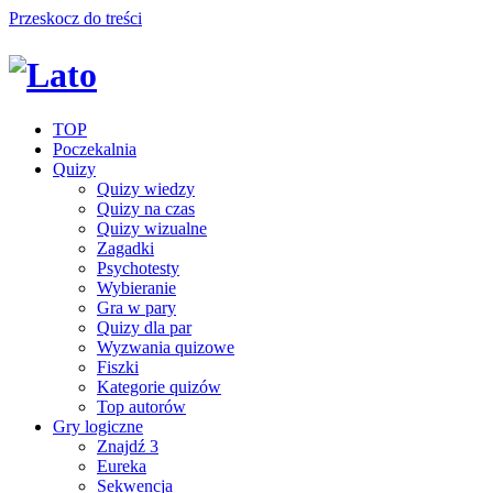
Przeskocz do treści
TOP
Poczekalnia
Quizy
Quizy wiedzy
Quizy na czas
Quizy wizualne
Zagadki
Psychotesty
Wybieranie
Gra w pary
Quizy dla par
Wyzwania quizowe
Fiszki
Kategorie quizów
Top autorów
Gry logiczne
Znajdź 3
Eureka
Sekwencja