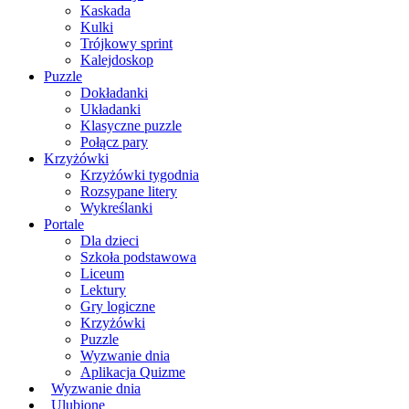
Kaskada
Kulki
Trójkowy sprint
Kalejdoskop
Puzzle
Dokładanki
Układanki
Klasyczne puzzle
Połącz pary
Krzyżówki
Krzyżówki tygodnia
Rozsypane litery
Wykreślanki
Portale
Dla dzieci
Szkoła podstawowa
Liceum
Lektury
Gry logiczne
Krzyżówki
Puzzle
Wyzwanie dnia
Aplikacja Quizme
Wyzwanie dnia
Ulubione