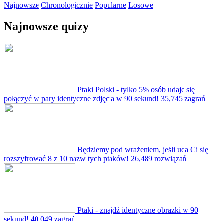
Najnowsze
Chronologicznie
Popularne
Losowe
Najnowsze quizy
Ptaki Polski - tylko 5% osób udaje się
połączyć w pary identyczne zdjęcia w 90 sekund!
35,745 zagrań
Będziemy pod wrażeniem, jeśli uda Ci się
rozszyfrować 8 z 10 nazw tych ptaków!
26,489 rozwiązań
Ptaki - znajdź identyczne obrazki w 90
sekund!
40,049 zagrań