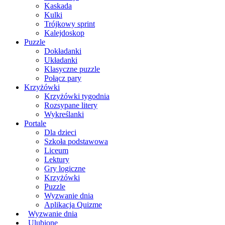
Kaskada
Kulki
Trójkowy sprint
Kalejdoskop
Puzzle
Dokładanki
Układanki
Klasyczne puzzle
Połącz pary
Krzyżówki
Krzyżówki tygodnia
Rozsypane litery
Wykreślanki
Portale
Dla dzieci
Szkoła podstawowa
Liceum
Lektury
Gry logiczne
Krzyżówki
Puzzle
Wyzwanie dnia
Aplikacja Quizme
Wyzwanie dnia
Ulubione