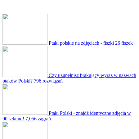
Ptaki polskie na zdjęciach - fiszki
26 fiszek
Czy uzupełnisz brakujący wyraz w nazwach
ptaków Polski?
796 rozwiązań
Ptaki Polski - znajdź identyczne zdjęcia w
90 sekund!
7,056 zagrań