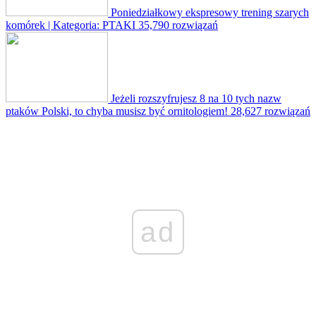
Poniedziałkowy ekspresowy trening szarych
komórek | Kategoria: PTAKI
35,790 rozwiązań
Jeżeli rozszyfrujesz 8 na 10 tych nazw
ptaków Polski, to chyba musisz być ornitologiem!
28,627 rozwiązań
ad