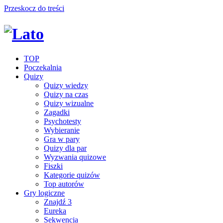
Przeskocz do treści
TOP
Poczekalnia
Quizy
Quizy wiedzy
Quizy na czas
Quizy wizualne
Zagadki
Psychotesty
Wybieranie
Gra w pary
Quizy dla par
Wyzwania quizowe
Fiszki
Kategorie quizów
Top autorów
Gry logiczne
Znajdź 3
Eureka
Sekwencja