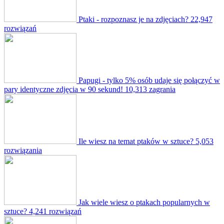
Ptaki - rozpoznasz je na zdjęciach?
22,947
rozwiązań
Papugi - tylko 5% osób udaje się połączyć w
pary identyczne zdjęcia w 90 sekund!
10,313 zagrania
Ile wiesz na temat ptaków w sztuce?
5,053
rozwiązania
Jak wiele wiesz o ptakach popularnych w
sztuce?
4,241 rozwiązań