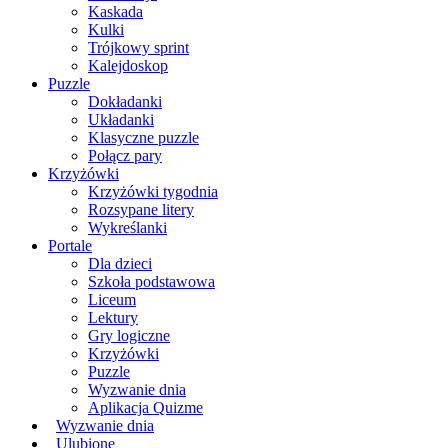
Kaskada
Kulki
Trójkowy sprint
Kalejdoskop
Puzzle
Dokładanki
Układanki
Klasyczne puzzle
Połącz pary
Krzyżówki
Krzyżówki tygodnia
Rozsypane litery
Wykreślanki
Portale
Dla dzieci
Szkoła podstawowa
Liceum
Lektury
Gry logiczne
Krzyżówki
Puzzle
Wyzwanie dnia
Aplikacja Quizme
Wyzwanie dnia
Ulubione