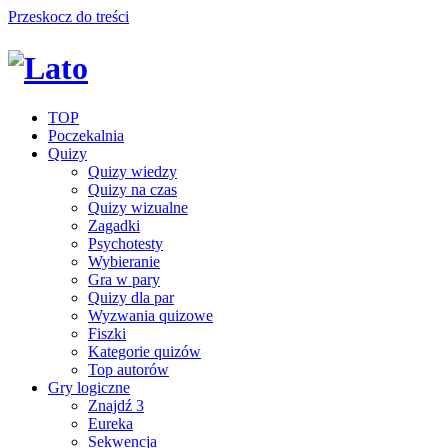
Przeskocz do treści
TOP
Poczekalnia
Quizy
Quizy wiedzy
Quizy na czas
Quizy wizualne
Zagadki
Psychotesty
Wybieranie
Gra w pary
Quizy dla par
Wyzwania quizowe
Fiszki
Kategorie quizów
Top autorów
Gry logiczne
Znajdź 3
Eureka
Sekwencja