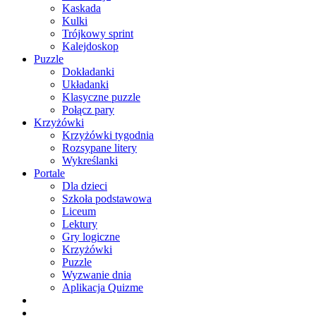
Kaskada
Kulki
Trójkowy sprint
Kalejdoskop
Puzzle
Dokładanki
Układanki
Klasyczne puzzle
Połącz pary
Krzyżówki
Krzyżówki tygodnia
Rozsypane litery
Wykreślanki
Portale
Dla dzieci
Szkoła podstawowa
Liceum
Lektury
Gry logiczne
Krzyżówki
Puzzle
Wyzwanie dnia
Aplikacja Quizme