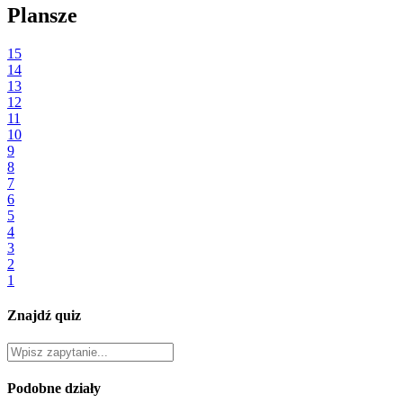
Plansze
15
14
13
12
11
10
9
8
7
6
5
4
3
2
1
Znajdź quiz
Podobne działy