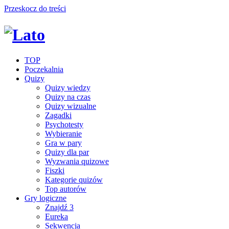
Przeskocz do treści
TOP
Poczekalnia
Quizy
Quizy wiedzy
Quizy na czas
Quizy wizualne
Zagadki
Psychotesty
Wybieranie
Gra w pary
Quizy dla par
Wyzwania quizowe
Fiszki
Kategorie quizów
Top autorów
Gry logiczne
Znajdź 3
Eureka
Sekwencja