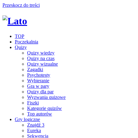
Przeskocz do treści
TOP
Poczekalnia
Quizy
Quizy wiedzy
Quizy na czas
Quizy wizualne
Zagadki
Psychotesty
Wybieranie
Gra w pary
Quizy dla par
Wyzwania quizowe
Fiszki
Kategorie quizów
Top autorów
Gry logiczne
Znajdź 3
Eureka
Sekwencja