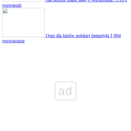
rozwiązań
Quiz dla fanów polskiej fantastyki
1,904
rozwiązania
ad