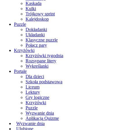
Kaskada
Kulki
Trójkowy sprint
Kalejdoskop
Puzzle
Dokładanki
Układanki
Klasyczne puzzle
Połącz pary
Krzyżówki
Krzyżówki tygodnia
Rozsypane litery
Wykreślanki
Portale
Dla dzieci
Szkoła podstawowa
Liceum
Lektury
Gry logiczne
Krzyżówki
Puzzle
Wyzwanie dnia
Aplikacja Quizme
Wyzwanie dnia
Ulubione